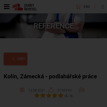
0 Kč
REFERENCE
ZPĚT
Kolín, Zámecká - podlahářské práce
12.08.2021
31 933 Kč
(
5
/
5
)