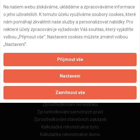
Na našem webu získáváme, ukládáme a zpracováváme informace
Důležité informace
o jeho uživatelích. K tomuto účelu využíváme soubory cookies, které
nám pomáhají zkvalitnit naše služby a personalizovat nabídky. Pro
Naše firmy a řemeslníci
některé účely zpracování je vyžadován Váš souhlas, který vyjádříte
Zpracování a ochrana osobních údajů
volbou „Přijmout vše“. Nastavení cookies můžete změnit volbou
Zásady pro používání souborů cookie
„Nastavení“.
Obchodní podmínky (zprostředkování)
Obchodní podmínky (rozpočtování)
Přijmout vše
Reference
Naše excelové tabulky online
Nastavení
Naše služby
Zamítnout vše
Servis pro stavební firmy
Zprostředkování řemeslníků
Zprostředkování samotných prací
Zprostředkování stavebních zakázek
Kalkulačka rekonstrukce bytu
Kalkulačka rekonstrukce domu