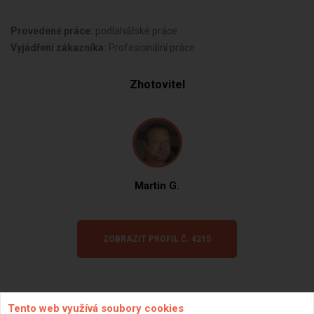
Provedené práce:
podlahářské práce
Vyjádření zákazníka:
Profesionální práce
Zhotovitel
Martin G.
ZOBRAZIT PROFIL Č. 4215
Tento web využívá soubory cookies