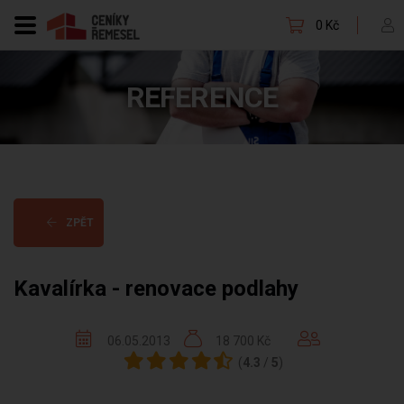
0 Kč
REFERENCE
ZPĚT
Kavalírka - renovace podlahy
06.05.2013
18 700 Kč
(
4.3
/
5
)