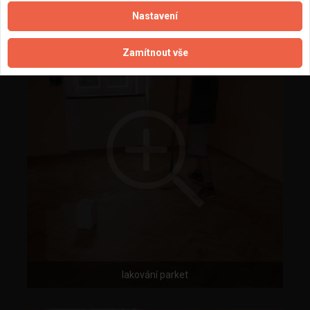
Nastavení
Zamítnout vše
lakování parket