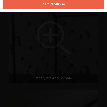
Zamítnout vše
tapety v rekreační chatě