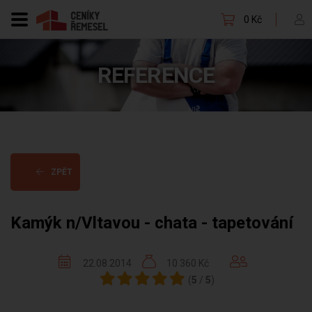
0 Kč
REFERENCE
ZPĚT
Kamýk n/Vltavou - chata - tapetování
22.08.2014
10 360 Kč
(
5
/
5
)