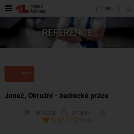
0 Kč
REFERENCE
ZPĚT
Jeneč, Okružní - zednické práce
26.10.2020
33 320 Kč
(
1
/
5
)