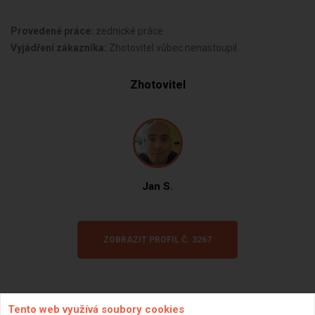
Provedené práce:
zednické práce
Vyjádření zákazníka:
Zhotovitel vůbec nenastoupil.
Zhotovitel
Jan S.
ZOBRAZIT PROFIL Č. 3267
Tento web využívá soubory cookies