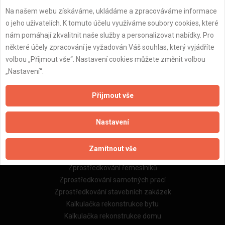
Na našem webu získáváme, ukládáme a zpracováváme informace
Důležité informace
o jeho uživatelích. K tomuto účelu využíváme soubory cookies, které
nám pomáhají zkvalitnit naše služby a personalizovat nabídky. Pro
Naše firmy a řemeslníci
některé účely zpracování je vyžadován Váš souhlas, který vyjádříte
Zpracování a ochrana osobních údajů
volbou „Přijmout vše“. Nastavení cookies můžete změnit volbou
Zásady pro používání souborů cookie
„Nastavení“.
Obchodní podmínky (zprostředkování)
Obchodní podmínky (rozpočtování)
Přijmout vše
Reference
Naše excelové tabulky online
Nastavení
Naše služby
Zamítnout vše
Servis pro stavební firmy
Zprostředkování řemeslníků
Zprostředkování samotných prací
Zprostředkování stavebních zakázek
Kalkulačka rekonstrukce bytu
Kalkulačka rekonstrukce domu