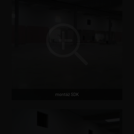
montáž SDK