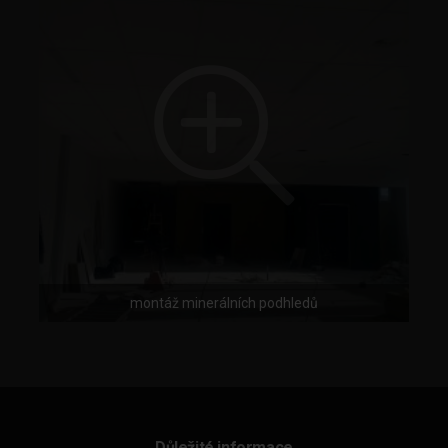
montáž minerálních podhledů
Důležité informace