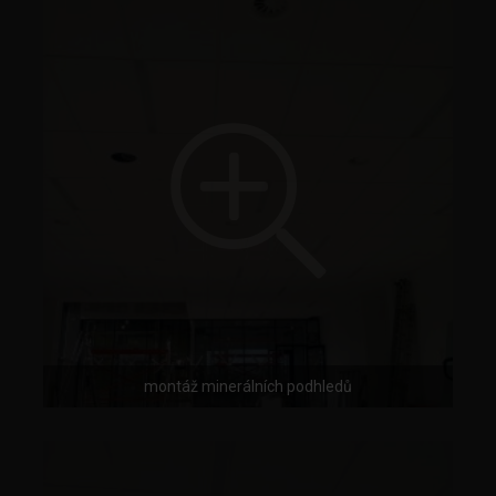
montáž minerálních podhledů