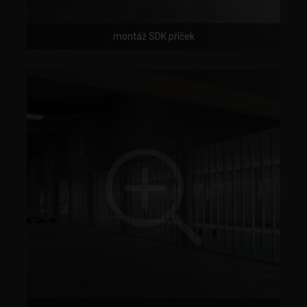
montáž SDK příček