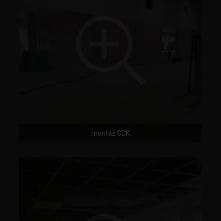
montáž SDK