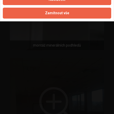
Zamítnout vše
montáž minerálních podhledů