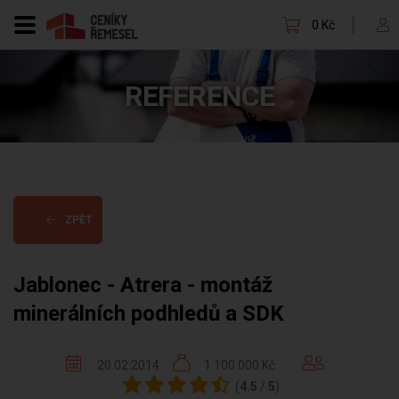
0 Kč
REFERENCE
ZPĚT
Jablonec - Atrera - montáž
minerálních podhledů a SDK
20.02.2014
1 100 000 Kč
(
4.5
/
5
)