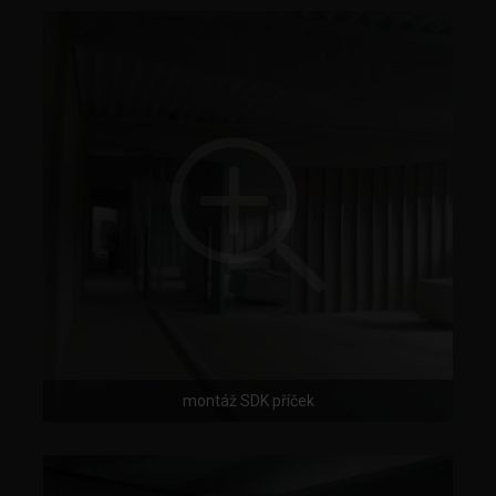
montáž SDK příček