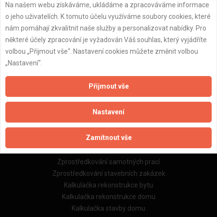
Na našem webu získáváme, ukládáme a zpracováváme informace
Důležité informace
o jeho uživatelích. K tomuto účelu využíváme soubory cookies, které
Naše firmy a řemeslníci
nám pomáhají zkvalitnit naše služby a personalizovat nabídky. Pro
Zpracování a ochrana osobních údajů
některé účely zpracování je vyžadován Váš souhlas, který vyjádříte
Zásady pro používání souborů cookie
volbou „Přijmout vše“. Nastavení cookies můžete změnit volbou
Obchodní podmínky (zprostředkování)
„Nastavení“.
Obchodní podmínky (rozpočtování)
Reference
Přijmout vše
Naše excelové tabulky online
Nastavení
Naše služby
Zamítnout vše
Servis pro stavební firmy
Zprostředkování řemeslníků
Zprostředkování samotných prací
Zprostředkování stavebních zakázek
Kalkulačka rekonstrukce bytu
Kalkulačka rekonstrukce domu
Kalkulačka stavby domu