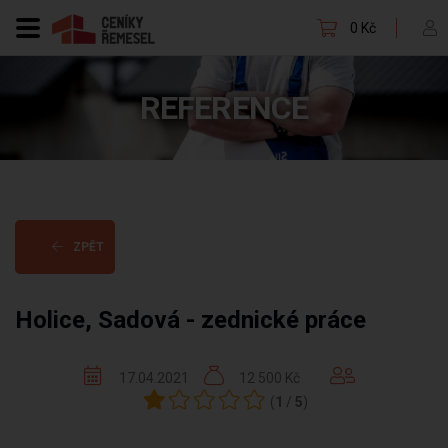
0 Kč
REFERENCE
ZPĚT
Holice, Sadová - zednické práce
17.04.2021
12 500 Kč
(
1
/
5
)