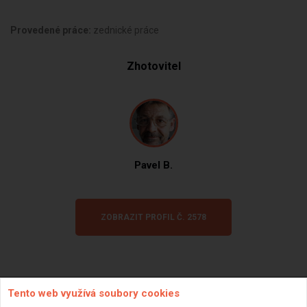
Provedené práce:
zednické práce
Zhotovitel
Pavel B.
ZOBRAZIT PROFIL Č. 2578
Tento web využívá soubory cookies