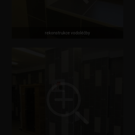
rekonstrukce vodoléčby