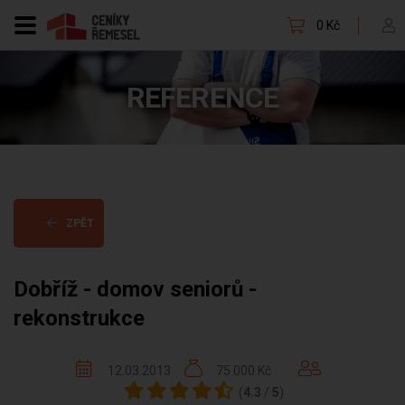
0 Kč
REFERENCE
ZPĚT
Dobříž - domov seniorů -
rekonstrukce
12.03.2013
75 000 Kč
(
4.3
/
5
)