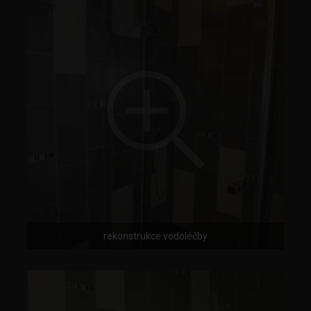
rekonstrukce vodoléčby