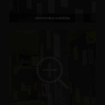
rekonstrukce vodoléčby