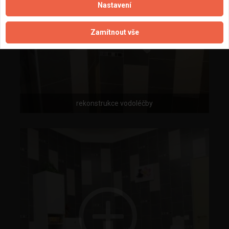
Nastavení
Zamítnout vše
rekonstrukce vodoléčby