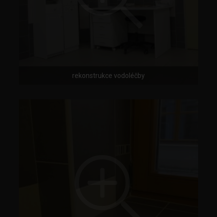
rekonstrukce vodoléčby