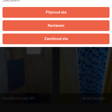
„Nastavení“.
Přijmout vše
obklady
montáž obkladů
Nastavení
Zamítnout vše
montáž mozaiky WC
detail mozaiky