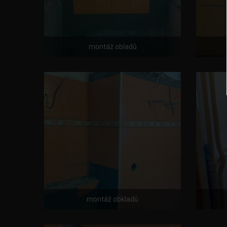
montáž obladů
montáž obkladů