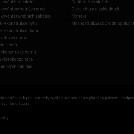
dkování řemeslníků
Ceník našich služeb
dkování samotných prací
O projektu a o zakladateli
dkování stavebních zakázek
Kontakt
a rekonstrukce bytu
Možnosti bližší obchodní spolupr
ka rekonstrukce domu
ka stavby domu
ukce bytů
 rekonstrukce domů
á videokonzultace
cenových nabídek
ěchto stránkách jsou autorským dílem a v souladu s platnými právními předpisy 
u souhlasu autora.
bníky