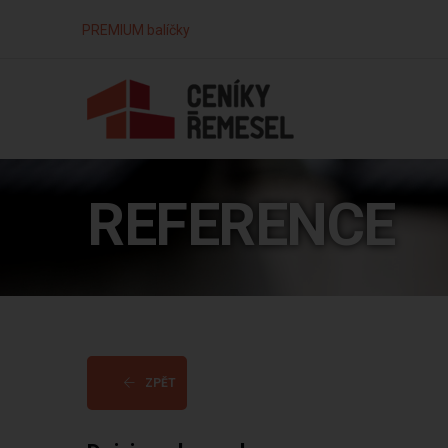
PREMIUM balíčky
REFERENCE
ZPĚT