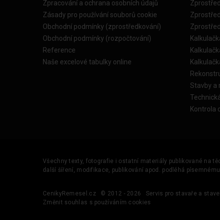
Zpracování a ochrana osobních údajů
Zprostře
Zásady pro používání souborů cookie
Zprostře
Obchodní podmínky (zprostředkování)
Zprostře
Obchodní podmínky (rozpočtování)
Kalkulačk
Reference
Kalkulač
Naše excelové tabulky online
Kalkulač
Rekonstr
Stavby a
Technick
Kontrola 
Všechny texty, fotografie i ostatní materiály publikované na t
další šíření, modifikace, publikování apod. podléhá písemném
CenikyRemesel.cz
© 2012 - 2026
Servis pro stavaře a stave
Změnit souhlas s používáním cookies