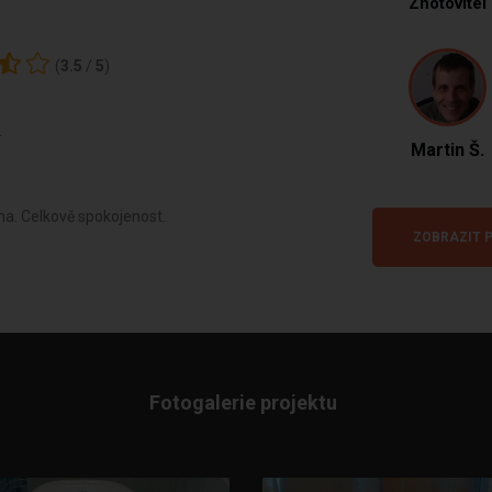
Zhotovitel
(
3.5
/
5
)
.
Martin Š.
na. Celkově spokojenost.
ZOBRAZIT P
Fotogalerie projektu