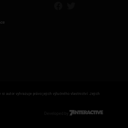
áce
si autor vyhrazuje právo jejich výlučného vlastnictví. Jejich
Developed by