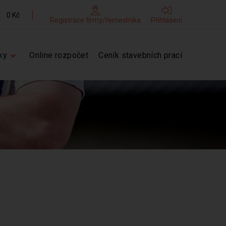
0 Kč
Registrace firmy/řemeslníka
Přihlášení
ky
Online rozpočet
Ceník stavebních prací