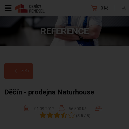
0 Kč
REFERENCE
ZPĚT
Děčín - prodejna Naturhouse
01.09.2012
56 500 Kč
(
3.5
/
5
)