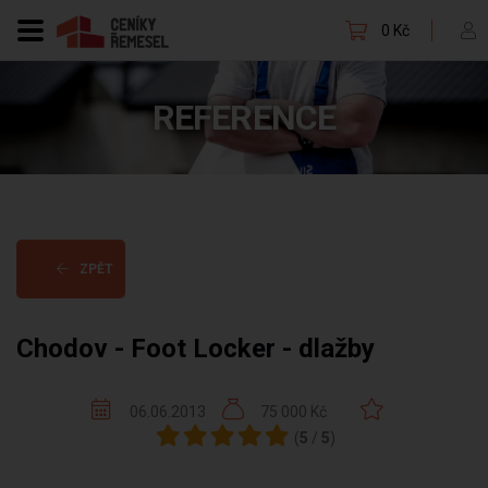
0 Kč
REFERENCE
ZPĚT
Chodov - Foot Locker - dlažby
06.06.2013
75 000 Kč
(
5
/
5
)