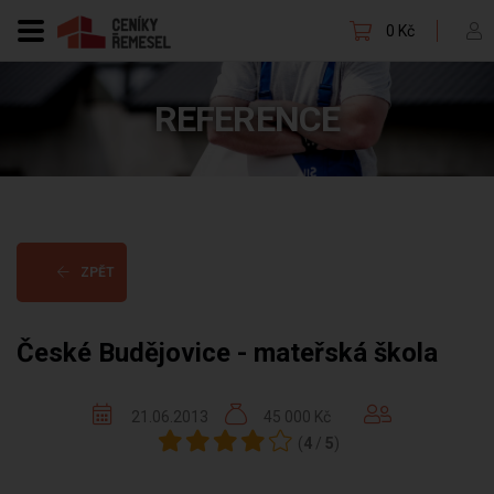
0 Kč
REFERENCE
ZPĚT
České Budějovice - mateřská škola
21.06.2013
45 000 Kč
(
4
/
5
)