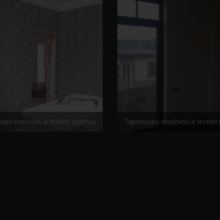
ání vinylovou a textilní tapetou
Tapetování vinylovou a textilní