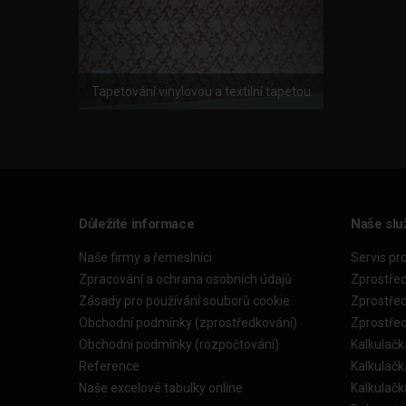
Tapetování vinylovou a textilní tapetou
Důležité informace
Naše slu
Naše firmy a řemeslníci
Servis pr
Zpracování a ochrana osobních údajů
Zprostře
Zásady pro používání souborů cookie
Zprostře
Obchodní podmínky (zprostředkování)
Zprostře
Obchodní podmínky (rozpočtování)
Kalkulačk
Reference
Kalkulač
Naše excelové tabulky online
Kalkulač