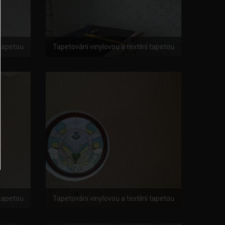
 tapetou
Tapetování vinylovou a textilní tapetou
 tapetou
Tapetování vinylovou a textilní tapetou