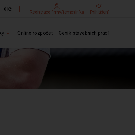
0 Kč
Registrace firmy/řemeslníka
Přihlášení
ky
Online rozpočet
Ceník stavebních prací