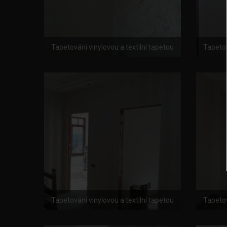
Tapetování vinylovou a textilní tapetou
Tapetov
Tapetování vinylovou a textilní tapetou
Tapetov