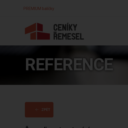
PREMIUM balíčky
REFERENCE
ZPĚT