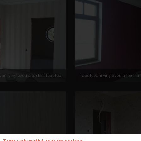
ání vinylovou a textilní tapetou
Tapetování vinylovou a textilní