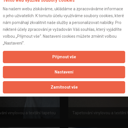
Tento web využívá soubory cookies
Na našem webu získáváme, ukládáme a zpracováváme informace
o jeho uživatelích. K tomuto účelu využíváme soubory cookies, které
nám pomáhají zkvalitnit naše služby a personalizovat nabídky. Pro
ání vinylovou a textilní tapetou
Tapetování vinylovou a textilní
některé účely zpracování je vyžadován Váš souhlas, který vyjádříte
volbou „Přijmout vše“. Nastavení cookies můžete změnit volbou
„Nastavení“.
Přijmout vše
Nastavení
Zamítnout vše
ání vinylovou a textilní tapetou
Tapetování vinylovou a textilní