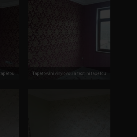
 tapetou
Tapetování vinylovou a textilní tapetou