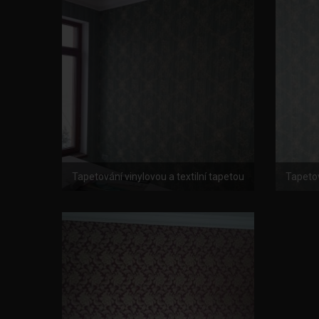
Tapetování vinylovou a textilní tapetou
Tapetov