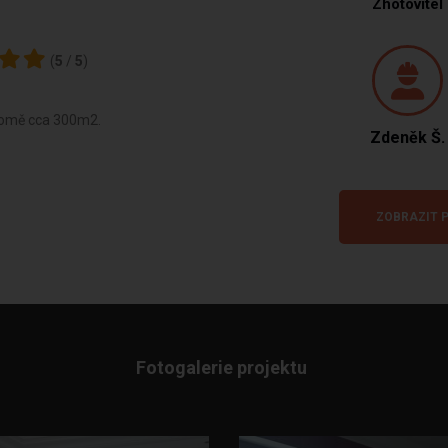
Zhotovitel
(
5
/
5
)
 domě cca 300m2.
Zdeněk Š.
ZOBRAZIT P
Fotogalerie projektu