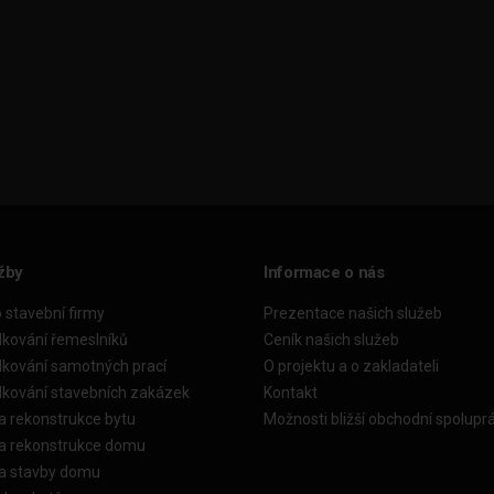
žby
Informace o nás
o stavební firmy
Prezentace našich služeb
dkování řemeslníků
Ceník našich služeb
dkování samotných prací
O projektu a o zakladateli
dkování stavebních zakázek
Kontakt
a rekonstrukce bytu
Možnosti bližší obchodní spolupr
ka rekonstrukce domu
ka stavby domu