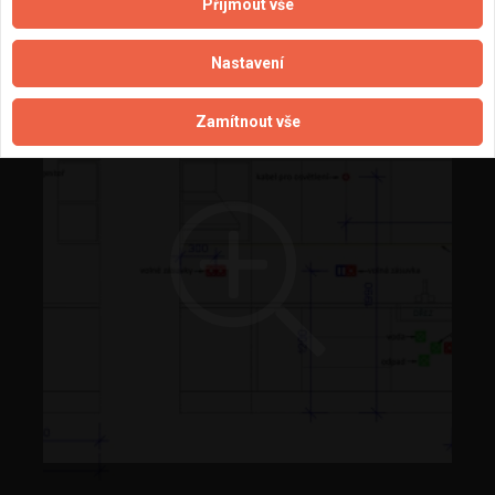
Přijmout vše
Nastavení
Zamítnout vše