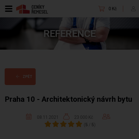
0 Kč
REFERENCE
ZPĚT
Praha 10 - Architektonický návrh bytu
08.11.2021
23 000 Kč
(
5
/
5
)