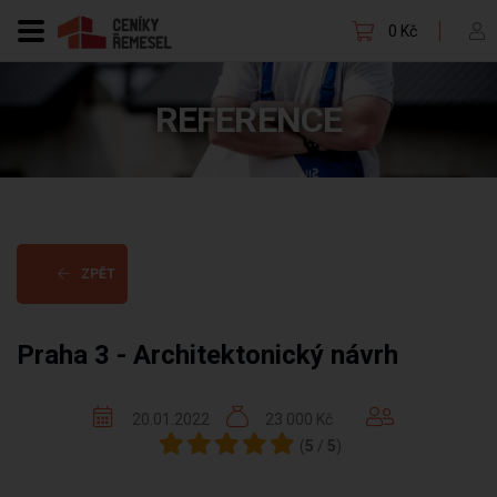
0 Kč
REFERENCE
ZPĚT
Praha 3 - Architektonický návrh
20.01.2022
23 000 Kč
(
5
/
5
)