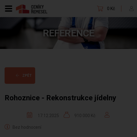
0 Kč
REFERENCE
ZPĚT
Rohoznice - Rekonstrukce jídelny
17.12.2025
910 000 Kč
Bez hodnocení