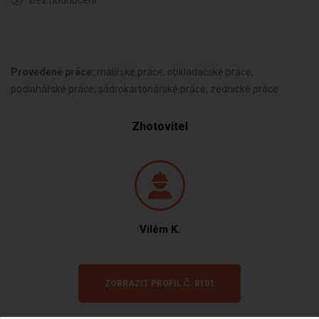
Bez hodnocení
Provedené práce:
malířské práce, obkladačské práce,
podlahářské práce, sádrokartonářské práce, zednické práce
Zhotovitel
Vilém K.
ZOBRAZIT PROFIL Č. 8101