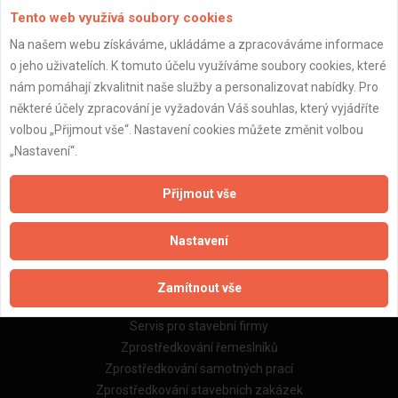
Tento web využívá soubory cookies
Na našem webu získáváme, ukládáme a zpracováváme informace
o jeho uživatelích. K tomuto účelu využíváme soubory cookies, které
Důležité informace
nám pomáhají zkvalitnit naše služby a personalizovat nabídky. Pro
některé účely zpracování je vyžadován Váš souhlas, který vyjádříte
Naše firmy a řemeslníci
volbou „Přijmout vše“. Nastavení cookies můžete změnit volbou
Zpracování a ochrana osobních údajů
„Nastavení“.
Zásady pro používání souborů cookie
Obchodní podmínky (zprostředkování)
Přijmout vše
Obchodní podmínky (rozpočtování)
Reference
Nastavení
Naše excelové tabulky online
Zamítnout vše
Naše služby
Servis pro stavební firmy
Zprostředkování řemeslníků
Zprostředkování samotných prací
Zprostředkování stavebních zakázek