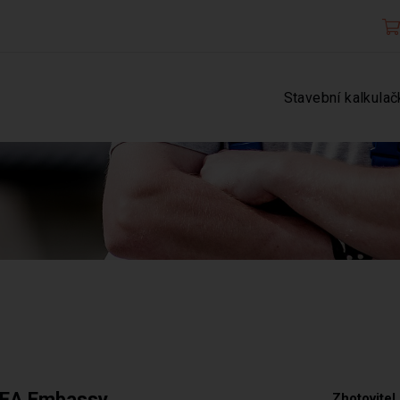
Stavební kalkulač
u EA Embassy
Zhotovitel