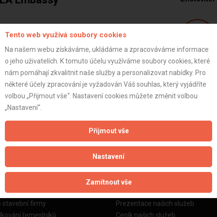
Tento web využívá soubory cookies
Na našem webu získáváme, ukládáme a zpracováváme informace
o jeho uživatelích. K tomuto účelu využíváme soubory cookies, které
Ivan
nám pomáhají zkvalitnit naše služby a personalizovat nabídky. Pro
STATUTARNI_Z
některé účely zpracování je vyžadován Váš souhlas, který vyjádříte
ce
volbou „Přijmout vše“. Nastavení cookies můžete změnit volbou
„Nastavení“.
ZOBRAZIT P
Přijmout vše
Nastavení
Zamítnout vše
žby
Informace o nás
o stavební firmy
Prezentace našich služeb
dkování řemeslníků
Ceník našich služeb