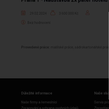
29.02.2024
3 600 000 Kč
Bez hodnocení
Provedené práce:
malířské práce, sádrokartonářské prá
Důležité informace
Naše slu
Naše firmy a řemeslníci
Servis pr
Zpracování a ochrana osobních údajů
Zprostře