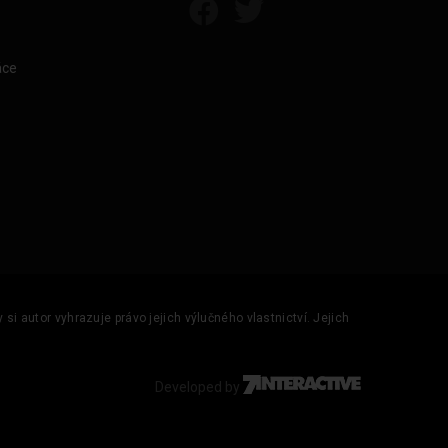
áce
si autor vyhrazuje právo jejich výlučného vlastnictví. Jejich
Developed by