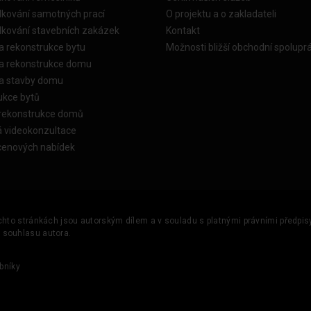
dkování samotných prací
O projektu a o zakladateli
dkování stavebních zakázek
Kontakt
a rekonstrukce bytu
Možnosti bližší obchodní spolupr
ka rekonstrukce domu
ka stavby domu
ukce bytů
 rekonstrukce domů
á videokonzultace
cenových nabídek
ěchto stránkách jsou autorským dílem a v souladu s platnými právními předpisy 
u souhlasu autora.
bníky