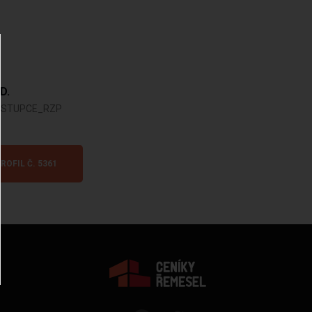
 D.
ASTUPCE_RZP
ROFIL Č. 5361