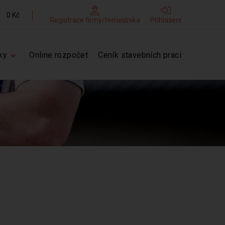
0 Kč
Registrace firmy/řemeslníka
Přihlášení
ky
Online rozpočet
Ceník stavebních prací