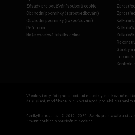
Zásady pro používání souborů cookie
Zprostře
Obchodní podmínky (zprostředkování)
Zprostře
Obchodní podmínky (rozpočtování)
Kalkulačk
Reference
Kalkulač
Naše excelové tabulky online
Kalkulač
Rekonstr
Stavby a
Technick
Kontrola 
Všechny texty, fotografie i ostatní materiály publikované na t
další šíření, modifikace, publikování apod. podléhá písemném
CenikyRemesel.cz
© 2012 - 2026
Servis pro stavaře a stave
Změnit souhlas s používáním cookies