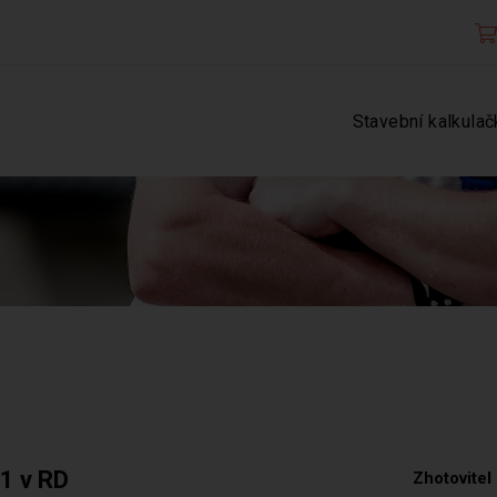
Stavební kalkulač
 1 v RD
Zhotovitel