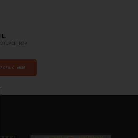
 L.
ASTUPCE_RZP
ROFIL Č. 6858