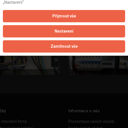
„Nastavení“.
Přijmout vše
Nastavení
Zamítnout vše
žby
Informace o nás
o stavební firmy
Prezentace našich služeb