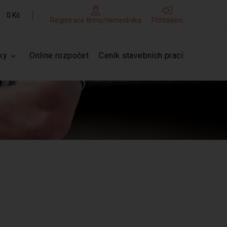
0 Kč
Registrace firmy/řemeslníka
Přihlášení
ky
Online rozpočet
Ceník stavebních prací