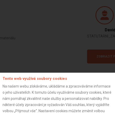
David
STATUTARNI_Z
materiálu
ZOBRAZIT P
Tento web využívá soubory cookies
Na našem webu získáváme, ukládáme a zpracováváme informace
o jeho uživatelích. K tomuto účelu využíváme soubory cookies, které
Fotogalerie projektu
nám pomáhají zkvalitnit naše služby a personalizovat nabídky. Pro
některé účely zpracování je vyžadován Váš souhlas, který vyjádříte
volbou „Přijmout vše“. Nastavení cookies můžete změnit volbou