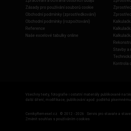
Zpracování a ochrana osobních údajů
Zprostře
Zásady pro používání souborů cookie
Zprostře
Obchodní podmínky (zprostředkování)
Zprostře
Obchodní podmínky (rozpočtování)
Kalkulačk
Reference
Kalkulač
Naše excelové tabulky online
Kalkulač
Rekonstr
Stavby a
Technick
Kontrola 
Všechny texty, fotografie i ostatní materiály publikované na t
další šíření, modifikace, publikování apod. podléhá písemném
CenikyRemesel.cz
© 2012 - 2026
Servis pro stavaře a stave
Změnit souhlas s používáním cookies