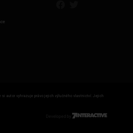
áce
si autor vyhrazuje právo jejich výlučného vlastnictví. Jejich
Developed by