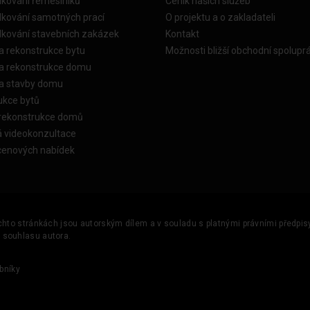
dkování řemeslníků
Ceník našich služeb
dkování samotných prací
O projektu a o zakladateli
dkování stavebních zakázek
Kontakt
a rekonstrukce bytu
Možnosti bližší obchodní spolupr
ka rekonstrukce domu
ka stavby domu
ukce bytů
 rekonstrukce domů
á videokonzultace
cenových nabídek
ěchto stránkách jsou autorským dílem a v souladu s platnými právními předpisy 
u souhlasu autora.
bníky