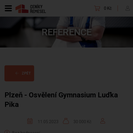
0 Kč
REFERENCE
ZPĚT
Plzeň - Osvělení Gymnasium Luďka
Pika
11.05.2023
30 000 Kč