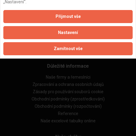
„Nastavení“.
Přijmout vše
Nastavení
Zamítnout vše
Důležité informace
Naše firmy a řemeslníci
Zpracování a ochrana osobních údajů
Zásady pro používání souborů cookie
Obchodní podmínky (zprostředkování)
Obchodní podmínky (rozpočtování)
Reference
Naše excelové tabulky online