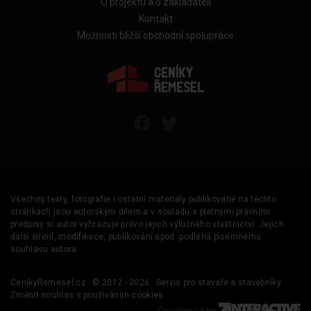
O projektu a o zakladateli
Kontakt
Možnosti bližší obchodní spolupráce
Všechny texty, fotografie i ostatní materiály publikované na těchto
stránkách jsou autorským dílem a v souladu s platnými právními
předpisy si autor vyhrazuje právo jejich výlučného vlastnictví. Jejich
další šíření, modifikace, publikování apod. podléhá písemnému
souhlasu autora.
CenikyRemesel.cz
© 2012 - 2026
Servis pro stavaře a stavebníky
Změnit souhlas s používáním cookies