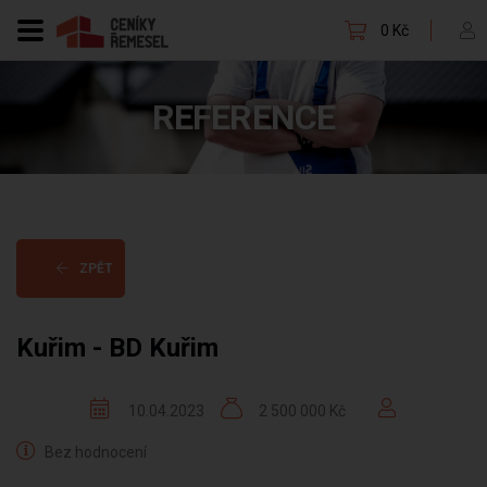
0 Kč
REFERENCE
ZPĚT
Kuřim - BD Kuřim
10.04.2023
2 500 000 Kč
Bez hodnocení