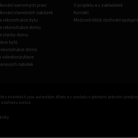
dkování samotných prací
O projektu a o zakladateli
dkování stavebních zakázek
Kontakt
a rekonstrukce bytu
Možnosti bližší obchodní spolupr
ka rekonstrukce domu
ka stavby domu
ukce bytů
 rekonstrukce domů
á videokonzultace
cenových nabídek
ěchto stránkách jsou autorským dílem a v souladu s platnými právními předpisy 
u souhlasu autora.
bníky