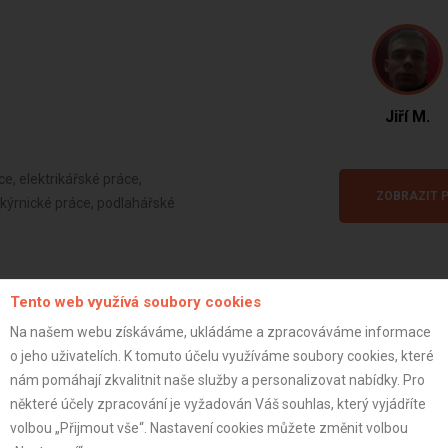
Jiří M.
e, elektrikářské práce,
ZOBRAZIT P
akýrnické práce, podlahářské
Tento web využívá soubory cookies
Na našem webu získáváme, ukládáme a zpracováváme informace
o jeho uživatelích. K tomuto účelu využíváme soubory cookies, které
Fotogalerie projektu
nám pomáhají zkvalitnit naše služby a personalizovat nabídky. Pro
některé účely zpracování je vyžadován Váš souhlas, který vyjádříte
volbou „Přijmout vše“. Nastavení cookies můžete změnit volbou