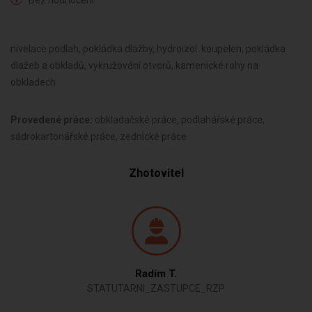
Bez hodnocení
nivelace podlah, pokládka dlažby, hydroizol. koupelen, pokládka
dlažeb a obkladů, vykružování otvorů, kamenické rohy na
obkladech
Provedené práce:
obkladačské práce, podlahářské práce,
sádrokartonářské práce, zednické práce
Zhotovitel
Radim T.
STATUTARNI_ZASTUPCE_RZP