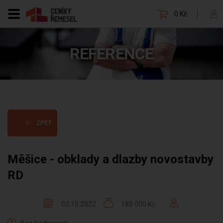
0 Kč
REFERENCE
ZPĚT
Měšice - obklady a dlazby novostavby
RD
02.10.2022
185 000 Kč