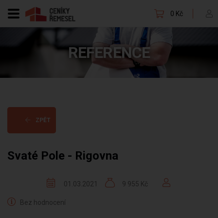
0 Kč
REFERENCE
ZPĚT
Svaté Pole - Rigovna
01.03.2021
9 955 Kč
Bez hodnocení