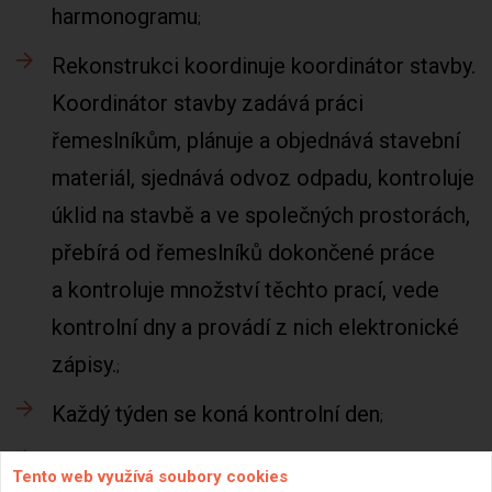
harmonogramu
Rekonstrukci koordinuje koordinátor stavby.
Koordinátor stavby zadává práci
řemeslníkům, plánuje a objednává stavební
materiál, sjednává odvoz odpadu, kontroluje
úklid na stavbě a ve společných prostorách,
přebírá od řemeslníků dokončené práce
a kontroluje množství těchto prací, vede
kontrolní dny a provádí z nich elektronické
zápisy.
Každý týden se koná kontrolní den
Na kontrolním dnu se kromě kontroly
Tento web využívá soubory cookies