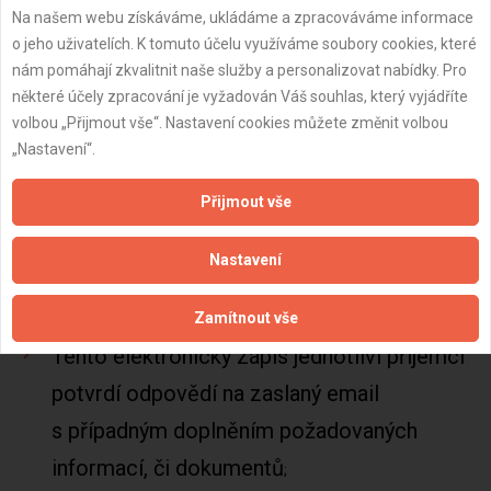
aktuálně provedených prací upřesňují
Na našem webu získáváme, ukládáme a zpracováváme informace
postupy následných prací, domlouvají se
o jeho uživatelích. K tomuto účelu využíváme soubory cookies, které
nám pomáhají zkvalitnit naše služby a personalizovat nabídky. Pro
případné změny, nebo se sjednávají
některé účely zpracování je vyžadován Váš souhlas, který vyjádříte
případné vícepráce, či méněpráce. Veškeré
volbou „Přijmout vše“. Nastavení cookies můžete změnit volbou
„Nastavení“.
dohody se na místě společně formulují
do jednotlivých bodů, které následně
Přijmout vše
koordinátor stavby rozesílá všem
Nastavení
zúčastněným emailem v předpřipravené
šabloně zápisu z kontrolního dne
Zamítnout vše
Tento elektronický zápis jednotliví příjemci
potvrdí odpovědí na zaslaný email
s případným doplněním požadovaných
informací, či dokumentů