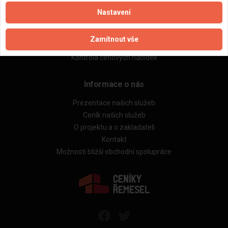
Kalkulačka stavby domu
Nastavení
Rekonstrukce bytů
Stavby a rekonstrukce domů
Zamítnout vše
Technická videokonzultace
Kontrola cenových nabídek
Informace o nás
Prezentace našich služeb
Ceník našich služeb
O projektu a o zakladateli
Kontakt
Možnosti bližší obchodní spolupráce