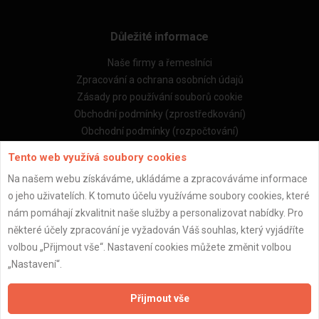
Důležité informace
Naše firmy a řemeslníci
Zpracování a ochrana osobních údajů
Zásady pro používání souborů cookie
Obchodní podmínky (zprostředkování)
Obchodní podmínky (rozpočtování)
Reference
Tento web využívá soubory cookies
Naše excelové tabulky online
Na našem webu získáváme, ukládáme a zpracováváme informace
o jeho uživatelích. K tomuto účelu využíváme soubory cookies, které
Naše služby
nám pomáhají zkvalitnit naše služby a personalizovat nabídky. Pro
Servis pro stavební firmy
některé účely zpracování je vyžadován Váš souhlas, který vyjádříte
Zprostředkování řemeslníků
volbou „Přijmout vše“. Nastavení cookies můžete změnit volbou
Zprostředkování samotných prací
„Nastavení“.
Zprostředkování stavebních zakázek
Kalkulačka rekonstrukce bytu
Přijmout vše
Kalkulačka rekonstrukce domu