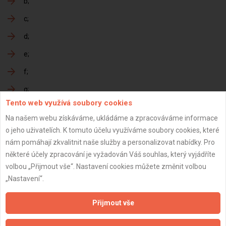
b
c
d
e
f
g
Tento web využívá soubory cookies
h
Na našem webu získáváme, ukládáme a zpracováváme informace
o jeho uživatelích. K tomuto účelu využíváme soubory cookies, které
nám pomáhají zkvalitnit naše služby a personalizovat nabídky. Pro
Předání dokončené zakázky
některé účely zpracování je vyžadován Váš souhlas, který vyjádříte
volbou „Přijmout vše“. Nastavení cookies můžete změnit volbou
a
„Nastavení“.
b
Přijmout vše
c