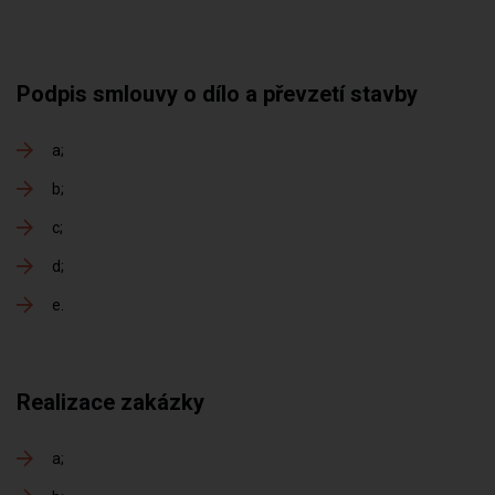
Podpis smlouvy o dílo a převzetí stavby
a
b
c
d
e
Realizace zakázky
a