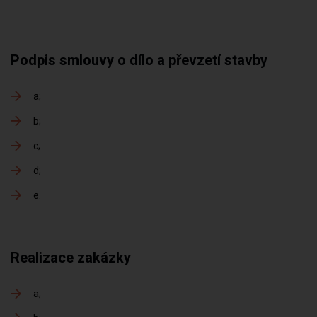
Podpis smlouvy o dílo a převzetí stavby
a
b
c
d
e
Realizace zakázky
a