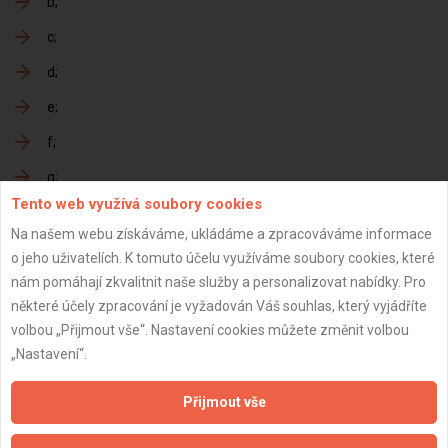
b
c
d
e
f
g
Tento web využívá soubory cookies
h
Na našem webu získáváme, ukládáme a zpracováváme informace
o jeho uživatelích. K tomuto účelu využíváme soubory cookies, které
nám pomáhají zkvalitnit naše služby a personalizovat nabídky. Pro
Předání dokončené zakázky
některé účely zpracování je vyžadován Váš souhlas, který vyjádříte
volbou „Přijmout vše“. Nastavení cookies můžete změnit volbou
a
„Nastavení“.
b
Přijmout vše
c