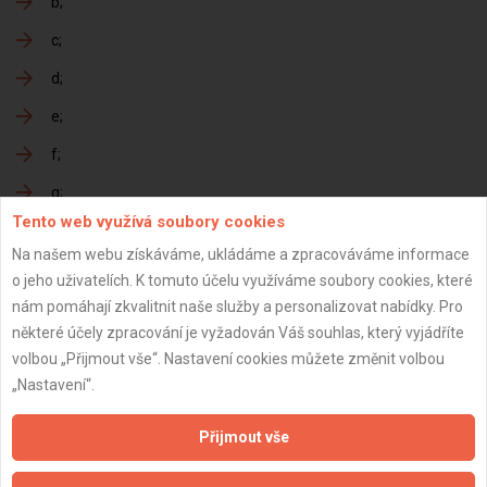
b
c
d
e
f
g
Tento web využívá soubory cookies
h
Na našem webu získáváme, ukládáme a zpracováváme informace
o jeho uživatelích. K tomuto účelu využíváme soubory cookies, které
nám pomáhají zkvalitnit naše služby a personalizovat nabídky. Pro
Předání dokončené zakázky
některé účely zpracování je vyžadován Váš souhlas, který vyjádříte
volbou „Přijmout vše“. Nastavení cookies můžete změnit volbou
a
„Nastavení“.
b
Přijmout vše
c