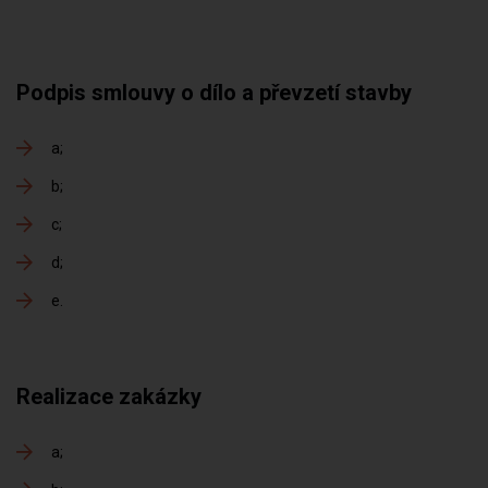
Podpis smlouvy o dílo a převzetí stavby
a
b
c
d
e
Realizace zakázky
a