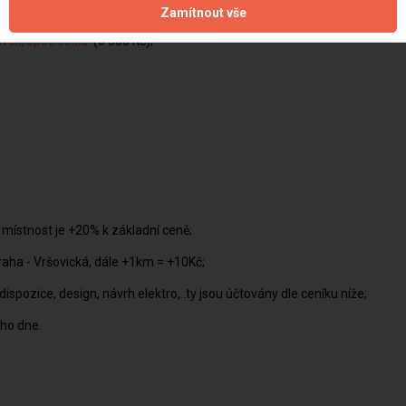
0 Kč)
Zamítnout vše
suvek, spotřebičů
(6 500 Kč)
ší místnost je +20% k základní ceně
raha - Vršovická, dále +1km = +10Kč
ispozice, design, návrh elektro,..ty jsou účtovány dle ceníku níže
ého dne