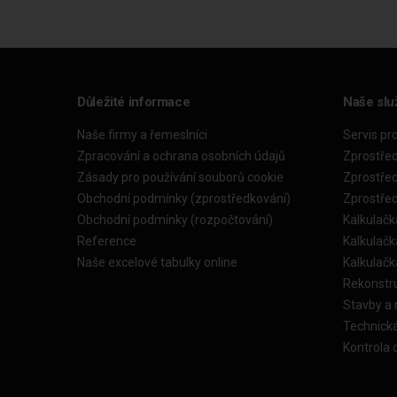
Důležité informace
Naše slu
Naše firmy a řemeslníci
Servis pr
Zpracování a ochrana osobních údajů
Zprostře
Zásady pro používání souborů cookie
Zprostře
Obchodní podmínky (zprostředkování)
Zprostře
Obchodní podmínky (rozpočtování)
Kalkulačk
Reference
Kalkulač
Naše excelové tabulky online
Kalkulač
Rekonstr
Stavby a
Technick
Kontrola 