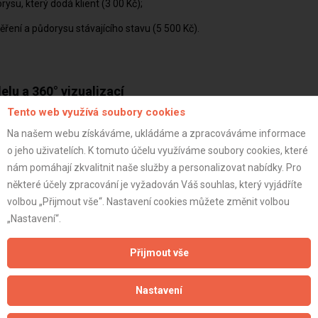
rysu, který dodá klient (3 00 Kč)
ěření a půdorysu stávajícího stavu (5 500 Kč)
lu a 360° vizualizací
Tento web využívá soubory cookies
jako stavba” (3 500 Kč)
Na našem webu získáváme, ukládáme a zpracováváme informace
o jeho uživatelích. K tomuto účelu využíváme soubory cookies, které
tavba + povrchy a materiály (4 500 Kč)
nám pomáhají zkvalitnit naše služby a personalizovat nabídky. Pro
Hmota stavby a nábytku (4 500 Kč)
některé účely zpracování je vyžadován Váš souhlas, který vyjádříte
ealisticky vybavený byt (11 000 Kč)
volbou „Přijmout vše“. Nastavení cookies můžete změnit volbou
„Nastavení“.
Přijmout vše
Nastavení