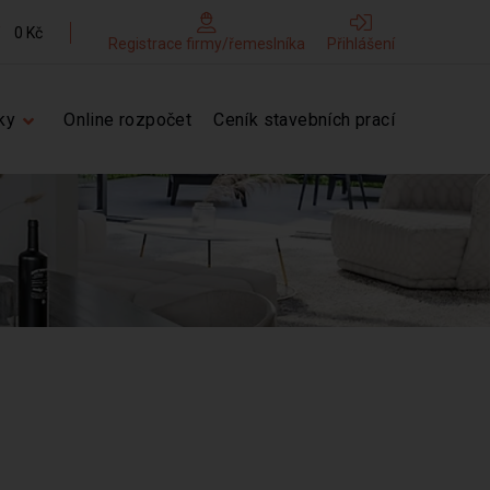
0 Kč
Registrace firmy/řemeslníka
Přihlášení
ky
Online rozpočet
Ceník stavebních prací