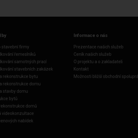
žby
Informace o nás
o stavební firmy
Prezentace našich služeb
dkování řemeslníků
Ceník našich služeb
dkování samotných prací
O projektu a o zakladateli
dkování stavebních zakázek
Kontakt
a rekonstrukce bytu
Možnosti bližší obchodní spolupr
ka rekonstrukce domu
ka stavby domu
ukce bytů
 rekonstrukce domů
á videokonzultace
cenových nabídek