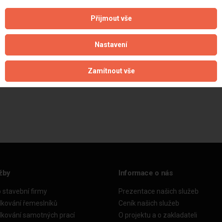
Přijmout vše
Nastavení
Zamítnout vše
žby
Informace o nás
o stavební firmy
Prezentace našich služeb
dkování řemeslníků
Ceník našich služeb
dkování samotných prací
O projektu a o zakladateli