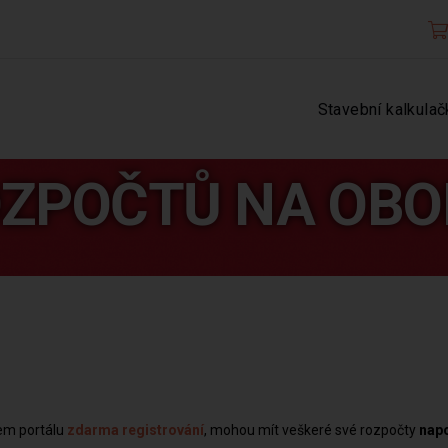
Stavební kalkulač
OZPOČTŮ NA OBO
šem portálu
zdarma registrování
, mohou mít veškeré své rozpočty
nap