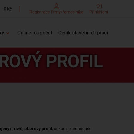
0 Kč
Registrace firmy/řemeslníka
Přihlášení
ky
Online rozpočet
Ceník stavebních prací
ROVÝ PROFIL
ojeny
na svůj
oborový profil
, odkud se jednoduše