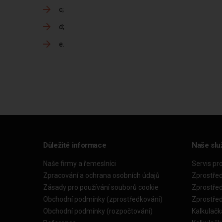
c
d
e
Důležité informace
Naše slu
Naše firmy a řemeslníci
Servis pr
Zpracování a ochrana osobních údajů
Zprostře
Zásady pro používání souborů cookie
Zprostře
Obchodní podmínky (zprostředkování)
Zprostře
Obchodní podmínky (rozpočtování)
Kalkulačk