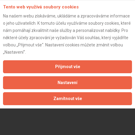
Tento web využívá soubory cookies
Na našem webu získáváme, ukládáme a zpracováváme informace
o jeho uživatelích. K tomuto účelu využíváme soubory cookies, které
nám pomáhají zkvalitnit naše služby a personalizovat nabídky. Pro
některé účely zpracování je vyžadován Váš souhlas, který vyjádříte
volbou „Přijmout vše“. Nastavení cookies můžete změnit volbou
„Nastavení“.
Přijmout vše
Nastavení
Zamítnout vše