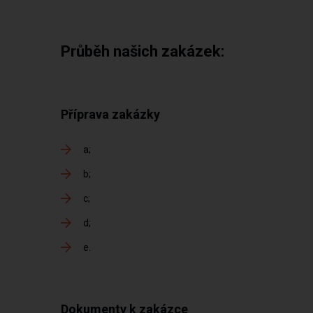
Průběh našich zakázek:
Příprava zakázky
a
b
c
d
e
Dokumenty k zakázce