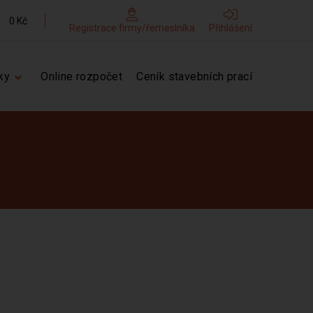
0 Kč
Registrace firmy/řemeslníka
Přihlášení
ky
Online rozpočet
Ceník stavebních prací