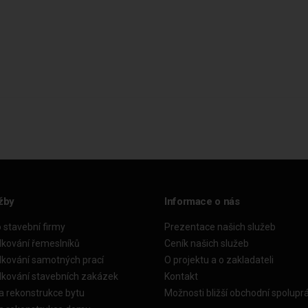
žby
Informace o nás
o stavební firmy
Prezentace našich služeb
dkování řemeslníků
Ceník našich služeb
dkování samotných prací
O projektu a o zakladateli
dkování stavebních zakázek
Kontakt
a rekonstrukce bytu
Možnosti bližší obchodní spolupr