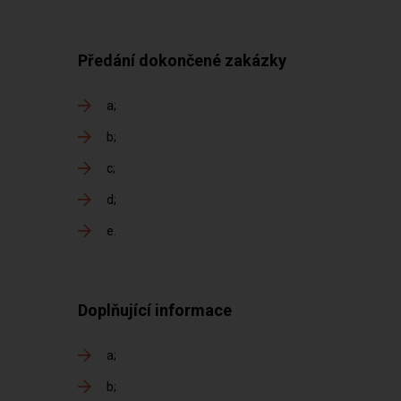
Předání dokončené zakázky
a
b
c
d
e
Doplňující informace
a
b