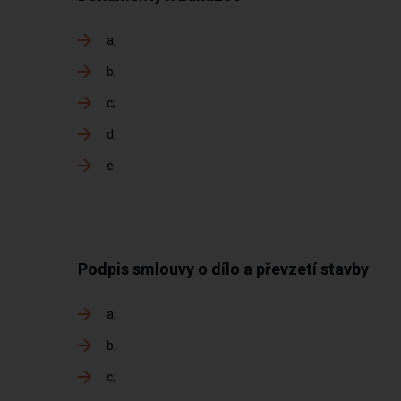
a
b
c
d
e
Podpis smlouvy o dílo a převzetí stavby
a
b
c