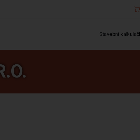
Stavební kalkulač
.O.