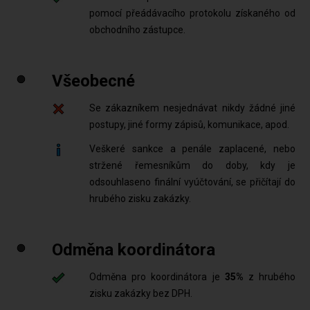
pomocí přeádávacího protokolu získaného od
obchodního zástupce.
Všeobecné
Se zákazníkem nesjednávat nikdy žádné jiné
postupy, jiné formy zápisů, komunikace, apod.
Veškeré sankce a penále zaplacené, nebo
stržené řemesníkům do doby, kdy je
odsouhlaseno finální vyúčtování, se přičítají do
hrubého zisku zakázky.
Odměna koordinátora
Odměna pro koordinátora je
35%
z hrubého
zisku zakázky bez DPH.