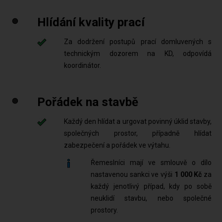
Hlídání kvality prací
Za dodržení postupů prací domluvených s
technickým dozorem na KD, odpovídá
koordinátor.
Pořádek na stavbě
Každý den hlídat a urgovat povinný úklid stavby,
společných prostor, případně hlídat
zabezpečení a pořádek ve výtahu.
Řemeslníci mají ve smlouvě o dílo
nastavenou sankci ve výši
1 000 Kč
za
každý jenotlivý případ, kdy po sobě
neuklidí stavbu, nebo společné
prostory.