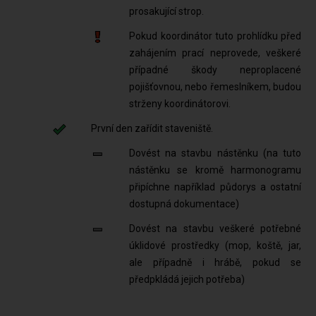
prosakující strop.
Pokud koordinátor tuto prohlídku před
zahájením prací neprovede, veškeré
případné škody neproplacené
pojišťovnou, nebo řemeslníkem, budou
strženy koordinátorovi.
První den zařídit staveniště.
Dovést na stavbu nástěnku (na tuto
nástěnku se kromě harmonogramu
připíchne například půdorys a ostatní
dostupná dokumentace)
Dovést na stavbu veškeré potřebné
úklidové prostředky (mop, koště, jar,
ale případně i hrábě, pokud se
předpkládá jejich potřeba)