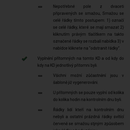
Nepotřebné pole z dvaceti
připravených se smažou, Smažou se
celé řádky tímto postupem: 1) označí
se celé řádky, které se mají smazat 2)
kliknutím právým tlačítkem na takto
označené řádky se rozbalí nabídka 3) v
nabídce kliknete na "odstranit řádky".
Vyplnění přítomných na tomto KD a od kdy do
kdy na KD jednotlivý přitomni byli.
Všichni možní zůčastnění jsou v
šabloně již vygenerováni.
U přítomných se pouze vyplní od kolika
do kolika hodin na kontrolním dnu byli.
Řádky lidí kteří na kontrolním dnu
nebyli a ostatní prázdná řádky svítící
červeně se smažou stjným způsobem