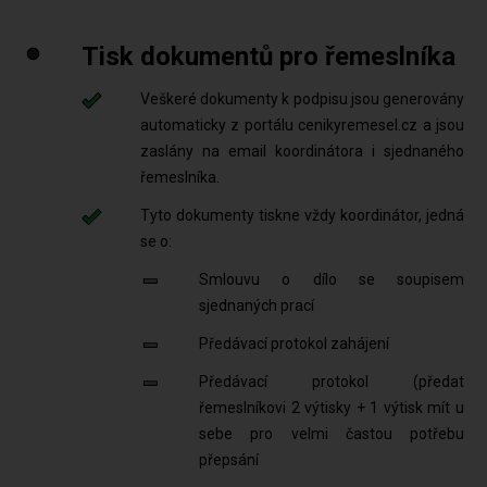
Tisk dokumentů pro řemeslníka
Veškeré dokumenty k podpisu jsou generovány
automaticky z portálu cenikyremesel.cz a jsou
zaslány na email koordinátora i sjednaného
řemeslníka.
Tyto dokumenty tiskne vždy koordinátor, jedná
se o:
Smlouvu o dílo se soupisem
sjednaných prací
Předávací protokol zahájení
Předávací protokol (předat
řemeslníkovi 2 výtisky + 1 výtisk mít u
sebe pro velmi častou potřebu
přepsání