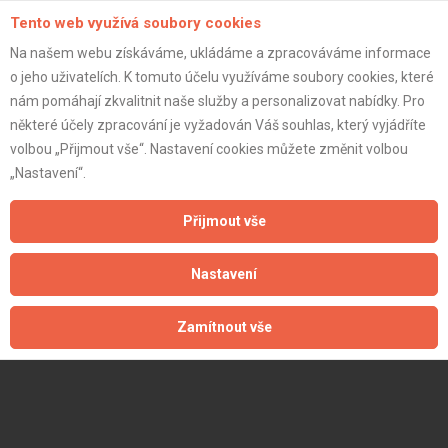
Tento web využívá soubory cookies
Na našem webu získáváme, ukládáme a zpracováváme informace
o jeho uživatelích. K tomuto účelu využíváme soubory cookies, které
nám pomáhají zkvalitnit naše služby a personalizovat nabídky. Pro
některé účely zpracování je vyžadován Váš souhlas, který vyjádříte
volbou „Přijmout vše“. Nastavení cookies můžete změnit volbou
„Nastavení“.
Přijmout vše
Nastavení
Zamítnout vše