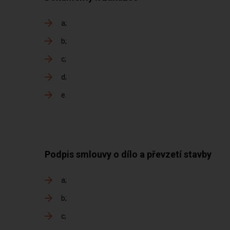
a
b
c
d
e
Podpis smlouvy o dílo a převzetí stavby
a
b
c