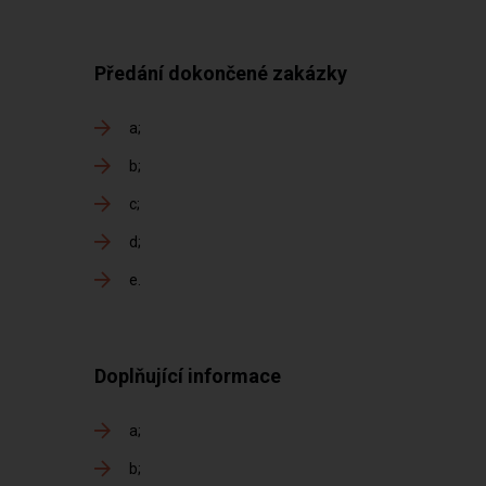
Předání dokončené zakázky
a
b
c
d
e
Doplňující informace
a
b