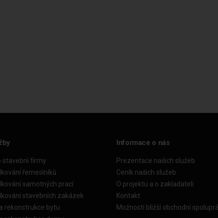
žby
Informace o nás
o stavební firmy
Prezentace našich služeb
dkování řemeslníků
Ceník našich služeb
dkování samotných prací
O projektu a o zakladateli
dkování stavebních zakázek
Kontakt
a rekonstrukce bytu
Možnosti bližší obchodní spolupr