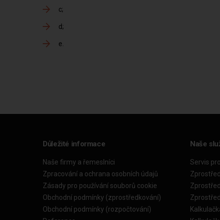
c
d
e
Důležité informace
Naše slu
Naše firmy a řemeslníci
Servis pr
Zpracování a ochrana osobních údajů
Zprostře
Zásady pro používání souborů cookie
Zprostře
Obchodní podmínky (zprostředkování)
Zprostře
Obchodní podmínky (rozpočtování)
Kalkulačk