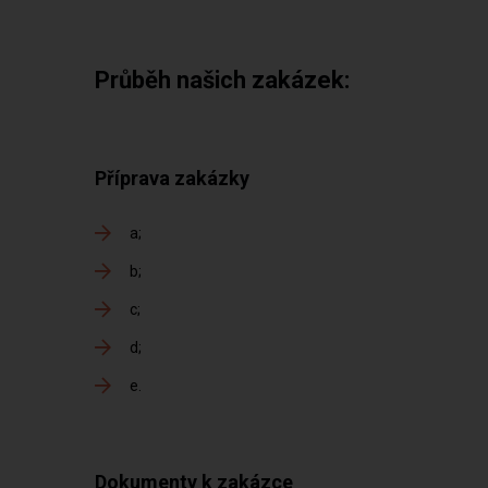
Průběh našich zakázek:
Příprava zakázky
a
b
c
d
e
Dokumenty k zakázce