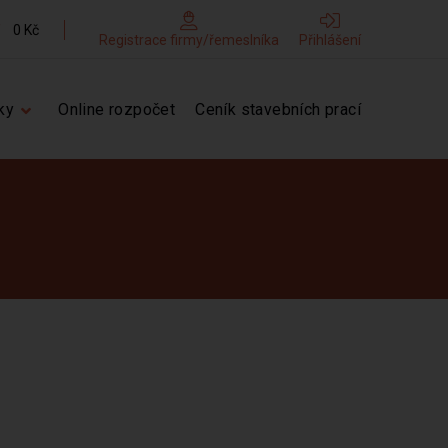
0 Kč
Registrace firmy/řemeslníka
Přihlášení
ky
Online rozpočet
Ceník stavebních prací