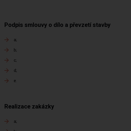
Podpis smlouvy o dílo a převzetí stavby
a
b
c
d
e
Realizace zakázky
a