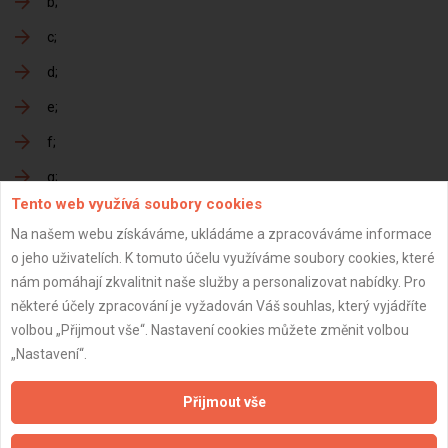
b
c
d
e
f
g
Tento web využívá soubory cookies
h
Na našem webu získáváme, ukládáme a zpracováváme informace
o jeho uživatelích. K tomuto účelu využíváme soubory cookies, které
nám pomáhají zkvalitnit naše služby a personalizovat nabídky. Pro
Předání dokončené zakázky
některé účely zpracování je vyžadován Váš souhlas, který vyjádříte
volbou „Přijmout vše“. Nastavení cookies můžete změnit volbou
a
„Nastavení“.
b
Přijmout vše
c