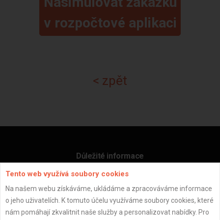
Nasimulovat zakázku
v rozpočtové aplikaci
< zpět
Důležité informace
Tento web využívá soubory cookies
Naše firmy a řemeslníci
Zpracování a ochrana osobních údajů
Na našem webu získáváme, ukládáme a zpracováváme informace
Zásady pro používání souborů cookie
o jeho uživatelích. K tomuto účelu využíváme soubory cookies, které
Obchodní podmínky (zprostředkování)
nám pomáhají zkvalitnit naše služby a personalizovat nabídky. Pro