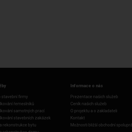
žby
Informace o nás
o stavební firmy
Prezentace našich služeb
dkování řemeslníků
Ceník našich služeb
dkování samotných prací
O projektu a o zakladateli
dkování stavebních zakázek
Kontakt
a rekonstrukce bytu
Možnosti bližší obchodní spolupr