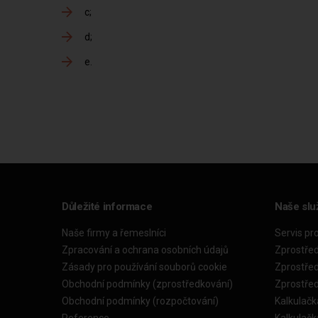
c
d
e
Důležité informace
Naše slu
Naše firmy a řemeslníci
Servis pr
Zpracování a ochrana osobních údajů
Zprostře
Zásady pro používání souborů cookie
Zprostře
Obchodní podmínky (zprostředkování)
Zprostře
Obchodní podmínky (rozpočtování)
Kalkulačk