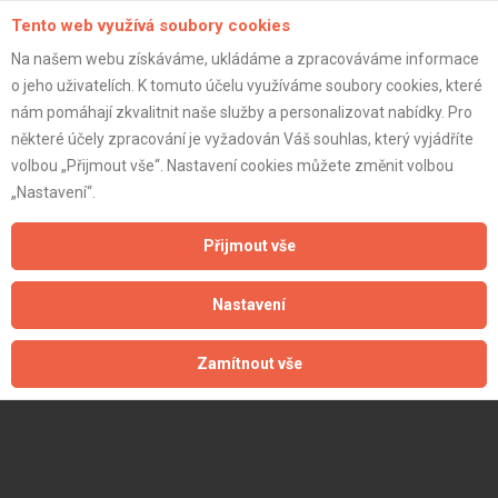
Tento web využívá soubory cookies
Na našem webu získáváme, ukládáme a zpracováváme informace
o jeho uživatelích. K tomuto účelu využíváme soubory cookies, které
nám pomáhají zkvalitnit naše služby a personalizovat nabídky. Pro
některé účely zpracování je vyžadován Váš souhlas, který vyjádříte
volbou „Přijmout vše“. Nastavení cookies můžete změnit volbou
„Nastavení“.
Přijmout vše
Nastavení
Zamítnout vše