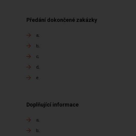
Předání dokončené zakázky
a
b
c
d
e
Doplňující informace
a
b