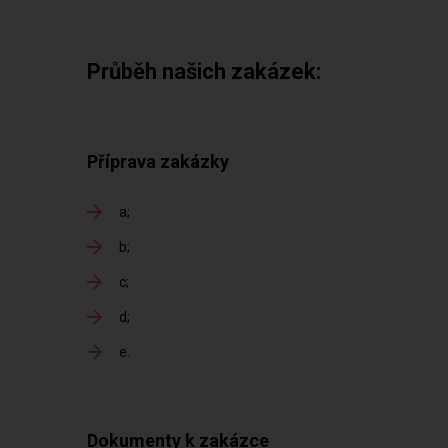
Průběh našich zakázek:
Příprava zakázky
a
b
c
d
e
Dokumenty k zakázce