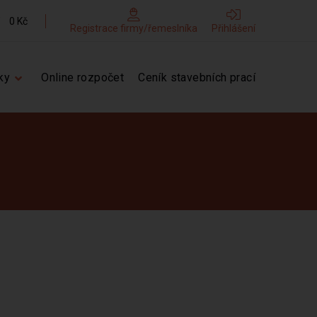
0 Kč
Registrace firmy/řemeslníka
Přihlášení
ky
Online rozpočet
Ceník stavebních prací