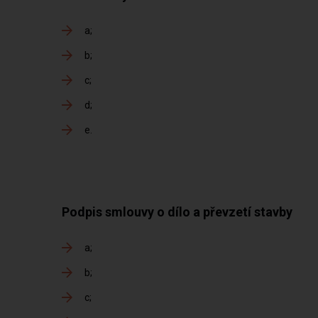
a
b
c
d
e
Podpis smlouvy o dílo a převzetí stavby
a
b
c