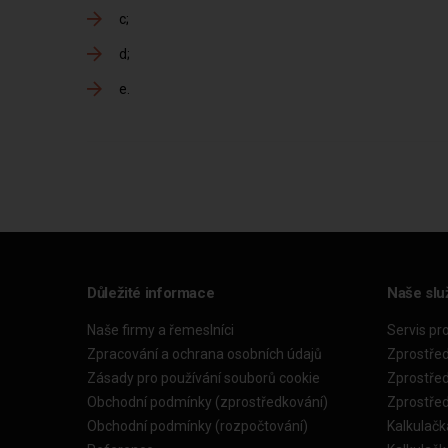
c
d
e
Důležité informace
Naše slu
Naše firmy a řemeslníci
Servis pr
Zpracování a ochrana osobních údajů
Zprostře
Zásady pro používání souborů cookie
Zprostře
Obchodní podmínky (zprostředkování)
Zprostře
Obchodní podmínky (rozpočtování)
Kalkulačk