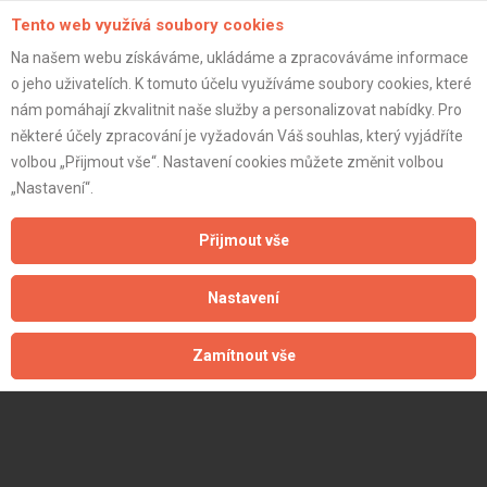
Tento web využívá soubory cookies
Na našem webu získáváme, ukládáme a zpracováváme informace
o jeho uživatelích. K tomuto účelu využíváme soubory cookies, které
nám pomáhají zkvalitnit naše služby a personalizovat nabídky. Pro
některé účely zpracování je vyžadován Váš souhlas, který vyjádříte
volbou „Přijmout vše“. Nastavení cookies můžete změnit volbou
„Nastavení“.
Přijmout vše
Nastavení
Zamítnout vše