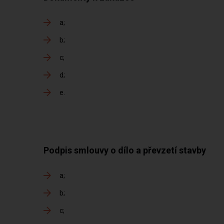
a
b
c
d
e
Podpis smlouvy o dílo a převzetí stavby
a
b
c