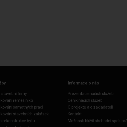
žby
Informace o nás
o stavební firmy
Prezentace našich služeb
dkování řemeslníků
Ceník našich služeb
dkování samotných prací
O projektu a o zakladateli
dkování stavebních zakázek
Kontakt
a rekonstrukce bytu
Možnosti bližší obchodní spolupr