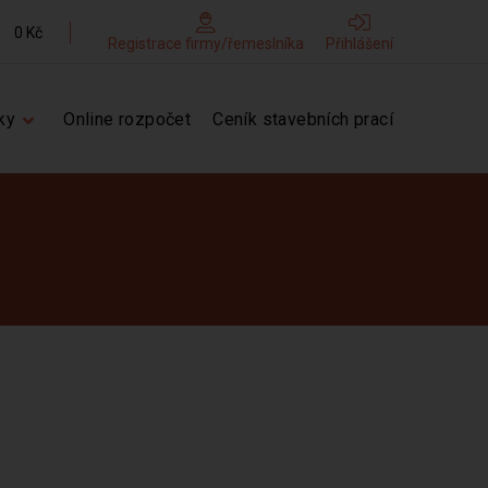
0 Kč
Registrace firmy/řemeslníka
Přihlášení
ky
Online rozpočet
Ceník stavebních prací