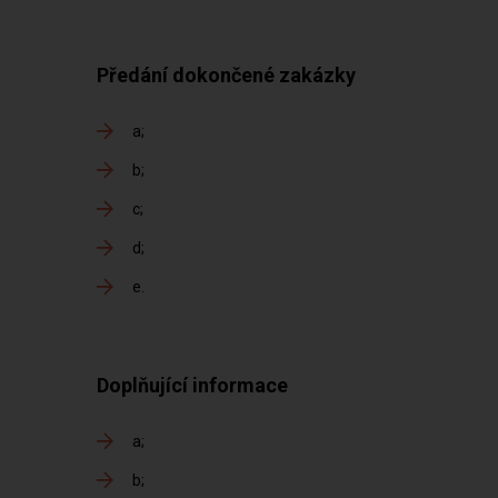
Předání dokončené zakázky
a
b
c
d
e
Doplňující informace
a
b