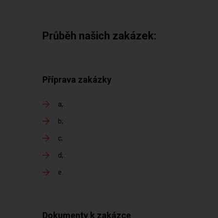
Průběh našich zakázek:
Příprava zakázky
a
b
c
d
e
Dokumenty k zakázce