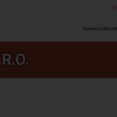
Stavební kalkulač
R.O.