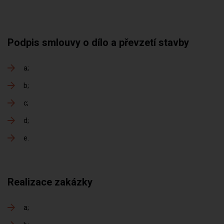
Podpis smlouvy o dílo a převzetí stavby
a
b
c
d
e
Realizace zakázky
a