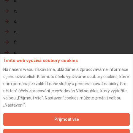
b
c
d
e
f
g
Tento web využívá soubory cookies
h
Na našem webu získáváme, ukládáme a zpracováváme informace
o jeho uživatelích. K tomuto účelu využíváme soubory cookies, které
nám pomáhají zkvalitnit naše služby a personalizovat nabídky. Pro
Předání dokončené zakázky
některé účely zpracování je vyžadován Váš souhlas, který vyjádříte
volbou „Přijmout vše“. Nastavení cookies můžete změnit volbou
a
„Nastavení“.
b
Přijmout vše
c