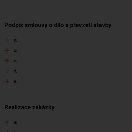
Podpis smlouvy o dílo a převzetí stavby
a
b
c
d
e
Realizace zakázky
a