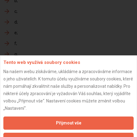
b
c
d
e
f
g
Tento web využívá soubory cookies
h
Na našem webu získáváme, ukládáme a zpracováváme informace
o jeho uživatelích. K tomuto účelu využíváme soubory cookies, které
nám pomáhají zkvalitnit naše služby a personalizovat nabídky. Pro
Předání dokončené zakázky
některé účely zpracování je vyžadován Váš souhlas, který vyjádříte
volbou „Přijmout vše“. Nastavení cookies můžete změnit volbou
a
„Nastavení“.
b
Přijmout vše
c