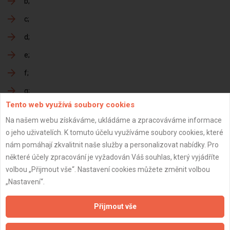
b
c
d
e
f
g
Tento web využívá soubory cookies
h
Na našem webu získáváme, ukládáme a zpracováváme informace
o jeho uživatelích. K tomuto účelu využíváme soubory cookies, které
nám pomáhají zkvalitnit naše služby a personalizovat nabídky. Pro
Předání dokončené zakázky
některé účely zpracování je vyžadován Váš souhlas, který vyjádříte
volbou „Přijmout vše“. Nastavení cookies můžete změnit volbou
a
„Nastavení“.
b
Přijmout vše
c