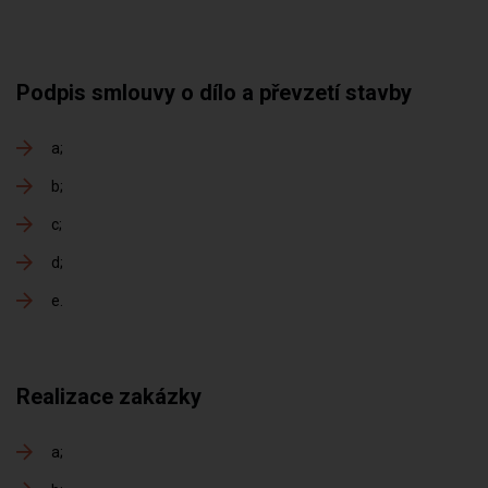
Podpis smlouvy o dílo a převzetí stavby
a
b
c
d
e
Realizace zakázky
a