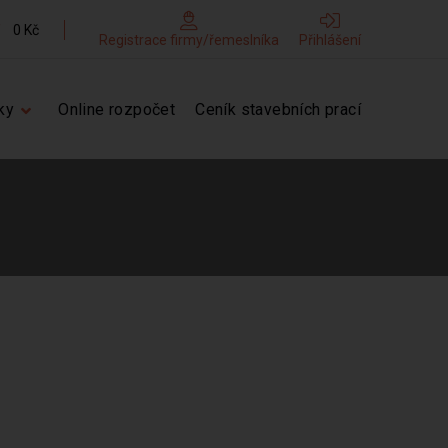
0 Kč
Registrace firmy/řemeslníka
Přihlášení
ky
Online rozpočet
Ceník stavebních prací