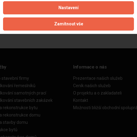
< zpět
Nastavení
Zamítnout vše
žby
Informace o nás
o stavební firmy
Prezentace našich služeb
dkování řemeslníků
Ceník našich služeb
dkování samotných prací
O projektu a o zakladateli
dkování stavebních zakázek
Kontakt
a rekonstrukce bytu
Možnosti bližší obchodní spolupr
ka rekonstrukce domu
ka stavby domu
ukce bytů
 rekonstrukce domů