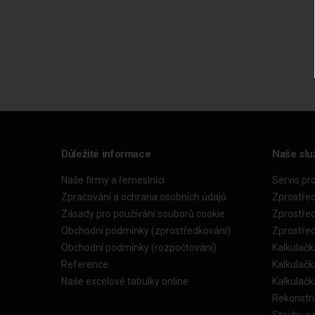
Důležité informace
Naše slu
Naše firmy a řemeslníci
Servis pr
Zpracování a ochrana osobních údajů
Zprostře
Zásady pro používání souborů cookie
Zprostře
Obchodní podmínky (zprostředkování)
Zprostře
Obchodní podmínky (rozpočtování)
Kalkulačk
Reference
Kalkulač
Naše excelové tabulky online
Kalkulač
Rekonstr
Stavby a