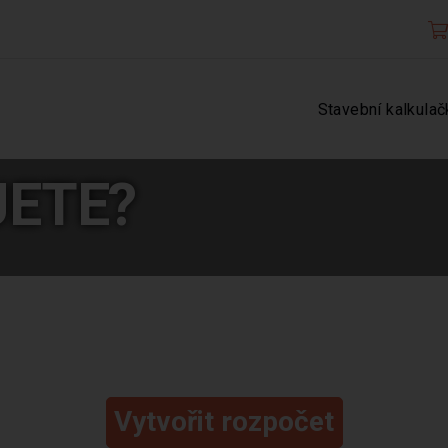
Stavební kalkulač
JETE?
Vytvořit rozpočet