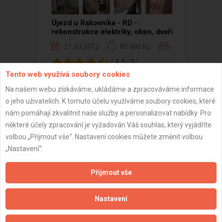
+11
Újezd u Rakovníka - RD -
rekonstrukce elektriky, oken, dveří
21.03.2013
83 000 Kč
(
4.3
/
5
)
Tento web využívá soubory cookies
Na našem webu získáváme, ukládáme a zpracováváme informace
o jeho uživatelích. K tomuto účelu využíváme soubory cookies, které
nám pomáhají zkvalitnit naše služby a personalizovat nabídky. Pro
Zobrazeno 1 z 1 reference
některé účely zpracování je vyžadován Váš souhlas, který vyjádříte
volbou „Přijmout vše“. Nastavení cookies můžete změnit volbou
„Nastavení“.
Přijmout vše
Důležité informace
Naše firmy a řemeslníci
Nastavení
Zpracování a ochrana osobních údajů
Zásady pro používání souborů cookie