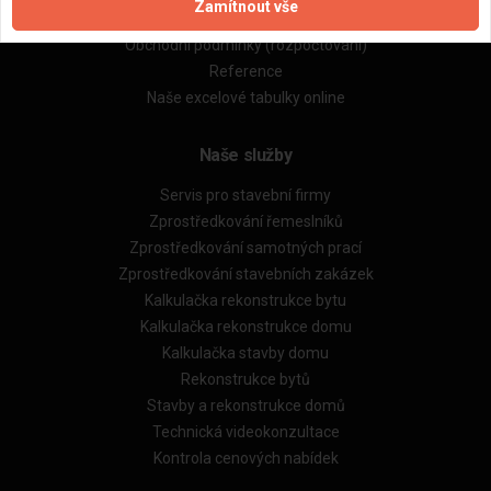
Zamítnout vše
Obchodní podmínky (zprostředkování)
Obchodní podmínky (rozpočtování)
Reference
Naše excelové tabulky online
Naše služby
Servis pro stavební firmy
Zprostředkování řemeslníků
Zprostředkování samotných prací
Zprostředkování stavebních zakázek
Kalkulačka rekonstrukce bytu
Kalkulačka rekonstrukce domu
Kalkulačka stavby domu
Rekonstrukce bytů
Stavby a rekonstrukce domů
Technická videokonzultace
Kontrola cenových nabídek