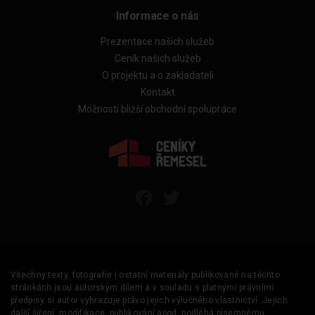
Informace o nás
Prezentace našich služeb
Ceník našich služeb
O projektu a o zakladateli
Kontakt
Možnosti bližší obchodní spolupráce
Všechny texty, fotografie i ostatní materiály publikované na těchto
stránkách jsou autorským dílem a v souladu s platnými právními
předpisy si autor vyhrazuje právo jejich výlučného vlastnictví. Jejich
další šíření, modifikace, publikování apod. podléhá písemnému