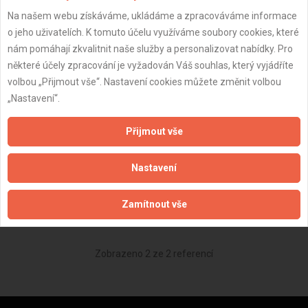
Na našem webu získáváme, ukládáme a zpracováváme informace
o jeho uživatelích. K tomuto účelu využíváme soubory cookies, které
nám pomáhají zkvalitnit naše služby a personalizovat nabídky. Pro
některé účely zpracování je vyžadován Váš souhlas, který vyjádříte
+10
volbou „Přijmout vše“. Nastavení cookies můžete změnit volbou
„Nastavení“.
Praha 8 - Realizace SDK prací,
příčky, podhledy, předstěny -
Přijmout vše
Praha
05.05.2025
400 000 Kč
Nastavení
Bez hodnocení
Zamítnout vše
Zobrazeno 2 ze 2 referencí