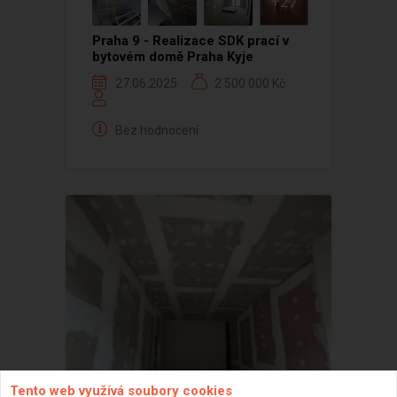
+27
Praha 9 - Realizace SDK prací v
bytovém domě Praha Kyje
27.06.2025
2 500 000 Kč
Bez hodnocení
Tento web využívá soubory cookies