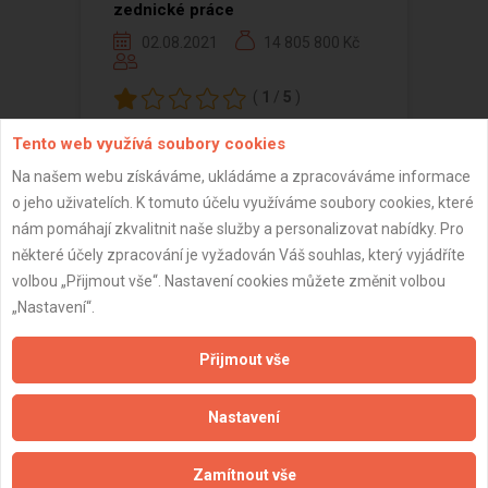
zednické práce
02.08.2021
14 805 800 Kč
(
1
/
5
)
Tento web využívá soubory cookies
Na našem webu získáváme, ukládáme a zpracováváme informace
o jeho uživatelích. K tomuto účelu využíváme soubory cookies, které
Zobrazeno 1 z 1 reference
nám pomáhají zkvalitnit naše služby a personalizovat nabídky. Pro
některé účely zpracování je vyžadován Váš souhlas, který vyjádříte
volbou „Přijmout vše“. Nastavení cookies můžete změnit volbou
„Nastavení“.
Důležité informace
Přijmout vše
Naše firmy a řemeslníci
Zpracování a ochrana osobních údajů
Nastavení
Zásady pro používání souborů cookie
Obchodní podmínky (zprostředkování)
Zamítnout vše