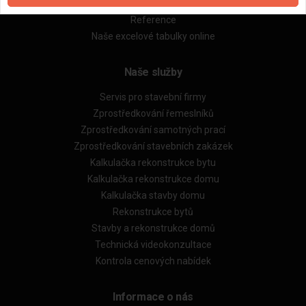
Obchodní podmínky (rozpočtování)
Reference
Naše excelové tabulky online
Naše služby
Servis pro stavební firmy
Zprostředkování řemeslníků
Zprostředkování samotných prací
Zprostředkování stavebních zakázek
Kalkulačka rekonstrukce bytu
Kalkulačka rekonstrukce domu
Kalkulačka stavby domu
Rekonstrukce bytů
Stavby a rekonstrukce domů
Technická videokonzultace
Kontrola cenových nabídek
Informace o nás