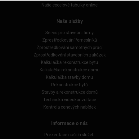
Naše excelové tabulky online
Naše služby
Servis pro stavební firmy
Zprostředkování řemeslníků
Zprostředkování samotných prací
Zprostředkování stavebních zakázek
Kalkulačka rekonstrukce bytu
Kalkulačka rekonstrukce domu
Kalkulačka stavby domu
Rekonstrukce bytů
Stavby a rekonstrukce domů
Technická videokonzultace
Kontrola cenových nabídek
Informace o nás
Prezentace našich služeb