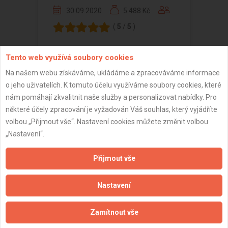
30.09.2020
5 488 Kč
(
5
/
5
)
Tento web využívá soubory cookies
Na našem webu získáváme, ukládáme a zpracováváme informace
Zobrazeno 1 z 1 reference
o jeho uživatelích. K tomuto účelu využíváme soubory cookies, které
nám pomáhají zkvalitnit naše služby a personalizovat nabídky. Pro
některé účely zpracování je vyžadován Váš souhlas, který vyjádříte
volbou „Přijmout vše“. Nastavení cookies můžete změnit volbou
„Nastavení“.
Důležité informace
Přijmout vše
Naše firmy a řemeslníci
Zpracování a ochrana osobních údajů
Nastavení
Zásady pro používání souborů cookie
Obchodní podmínky (zprostředkování)
Obchodní podmínky (rozpočtování)
Zamítnout vše
Reference