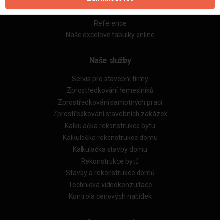
Obchodní podmínky (rozpočtování)
Reference
Naše excelové tabulky online
Naše služby
Servis pro stavební firmy
Zprostředkování řemeslníků
Zprostředkování samotných prací
Zprostředkování stavebních zakázek
Kalkulačka rekonstrukce bytu
Kalkulačka rekonstrukce domu
Kalkulačka stavby domu
Rekonstrukce bytů
Stavby a rekonstrukce domů
Technická videokonzultace
Kontrola cenových nabídek