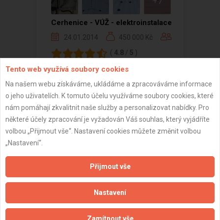
+7
Cerhenice - VÚŽ - elektroinstalace
24.01.2014
450 000 Kč
(
4.8
/
5
)
Tento web využívá soubory cookies
Na našem webu získáváme, ukládáme a zpracováváme informace
o jeho uživatelích. K tomuto účelu využíváme soubory cookies, které
Zobrazeno 1 z 1 reference
nám pomáhají zkvalitnit naše služby a personalizovat nabídky. Pro
některé účely zpracování je vyžadován Váš souhlas, který vyjádříte
volbou „Přijmout vše“. Nastavení cookies můžete změnit volbou
„Nastavení“.
Důležité informace
Přijmout vše
Naše firmy a řemeslníci
Nastavení
Zpracování a ochrana osobních údajů
Zásady pro používání souborů cookie
Zamítnout vše
Obchodní podmínky (zprostředkování)