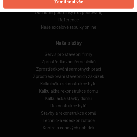
Zamítnout vše
Obchodní podmínky (zprostředkování)
Obchodní podmínky (rozpočtování)
Reference
Naše excelové tabulky online
Naše služby
Servis pro stavební firmy
Zprostředkování řemeslníků
Zprostředkování samotných prací
Zprostředkování stavebních zakázek
Kalkulačka rekonstrukce bytu
Kalkulačka rekonstrukce domu
Kalkulačka stavby domu
Rekonstrukce bytů
Stavby a rekonstrukce domů
Technická videokonzultace
Kontrola cenových nabídek