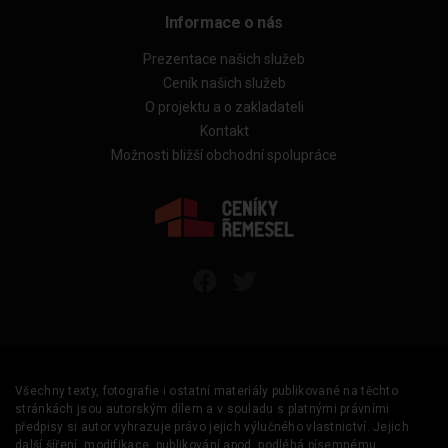
Informace o nás
Prezentace našich služeb
Ceník našich služeb
O projektu a o zakladateli
Kontakt
Možnosti bližší obchodní spolupráce
Všechny texty, fotografie i ostatní materiály publikované na těchto
stránkách jsou autorským dílem a v souladu s platnými právními
předpisy si autor vyhrazuje právo jejich výlučného vlastnictví. Jejich
další šíření, modifikace, publikování apod. podléhá písemnému