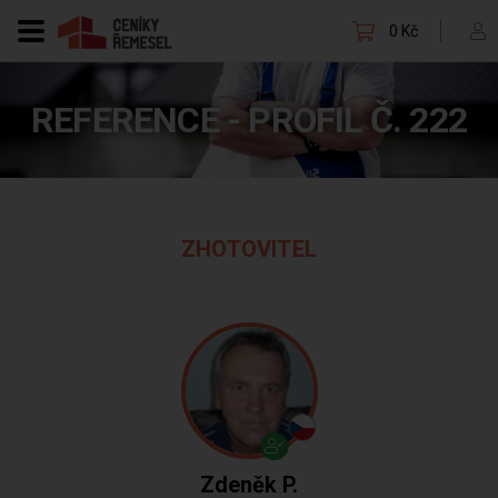
0 Kč
REFERENCE - PROFIL Č. 222
ZHOTOVITEL
Zdeněk P.