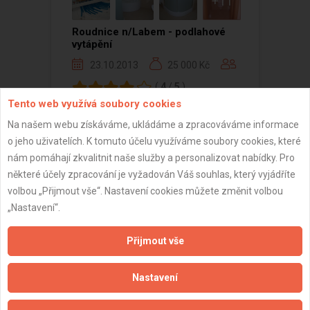
+11
Roudnice n/Labem - podlahové
vytápění
23.10.2013
25 000 Kč
(
4
/
5
)
Tento web využívá soubory cookies
Na našem webu získáváme, ukládáme a zpracováváme informace
o jeho uživatelích. K tomuto účelu využíváme soubory cookies, které
nám pomáhají zkvalitnit naše služby a personalizovat nabídky. Pro
Zobrazeno 1 z 1 reference
některé účely zpracování je vyžadován Váš souhlas, který vyjádříte
volbou „Přijmout vše“. Nastavení cookies můžete změnit volbou
„Nastavení“.
Přijmout vše
Důležité informace
Naše firmy a řemeslníci
Nastavení
Zpracování a ochrana osobních údajů
Zásady pro používání souborů cookie