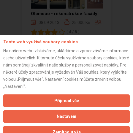
+11
Olomouc - rekonstrukce fasády
08.09.2013
25 000 Kč
(
4
/
5
)
Tento web využívá soubory cookies
Na našem webu získáváme, ukládáme a zpracováváme informace
o jeho uživatelích. K tomuto účelu využíváme soubory cookies, které
Zobrazeno 1 z 1 reference
nám pomáhají zkvalitnit naše služby a personalizovat nabídky. Pro
některé účely zpracování je vyžadován Váš souhlas, který vyjádříte
volbou „Přijmout vše“. Nastavení cookies můžete změnit volbou
„Nastavení“.
Důležité informace
Přijmout vše
Naše firmy a řemeslníci
Nastavení
Zpracování a ochrana osobních údajů
Zásady pro používání souborů cookie
Zamítnout vše
Obchodní podmínky (zprostředkování)