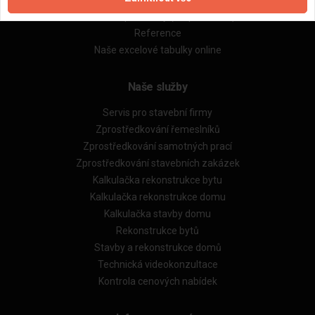
Obchodní podmínky (rozpočtování)
Reference
Naše excelové tabulky online
Naše služby
Servis pro stavební firmy
Zprostředkování řemeslníků
Zprostředkování samotných prací
Zprostředkování stavebních zakázek
Kalkulačka rekonstrukce bytu
Kalkulačka rekonstrukce domu
Kalkulačka stavby domu
Rekonstrukce bytů
Stavby a rekonstrukce domů
Technická videokonzultace
Kontrola cenových nabídek