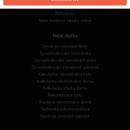
Obchodní podmínky (rozpočtování)
Reference
Naše excelové tabulky online
Naše služby
Servis pro stavební firmy
Zprostředkování řemeslníků
Zprostředkování samotných prací
Zprostředkování stavebních zakázek
Kalkulačka rekonstrukce bytu
Kalkulačka rekonstrukce domu
Kalkulačka stavby domu
Rekonstrukce bytů
Stavby a rekonstrukce domů
Technická videokonzultace
Kontrola cenových nabídek