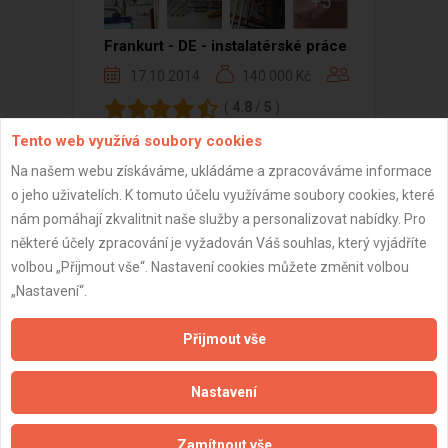
+5
Frankurt - DE - instalatérské práce
17.10.2014
140 000 Kč
(
4.8
/
5
)
Tento web využívá soubory cookies
Na našem webu získáváme, ukládáme a zpracováváme informace
o jeho uživatelích. K tomuto účelu využíváme soubory cookies, které
Zobrazeno 1 z 1 reference
nám pomáhají zkvalitnit naše služby a personalizovat nabídky. Pro
některé účely zpracování je vyžadován Váš souhlas, který vyjádříte
volbou „Přijmout vše“. Nastavení cookies můžete změnit volbou
„Nastavení“.
Důležité informace
Přijmout vše
Naše firmy a řemeslníci
Nastavení
Zpracování a ochrana osobních údajů
Zásady pro používání souborů cookie
Zamítnout vše
Obchodní podmínky (zprostředkování)