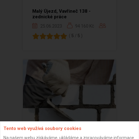
Malý Újezd, Vavřineč 138 -
zednické práce
25.06.2023
94 160 Kč
(
5
/
5
)
Tento web využívá soubory cookies
Na našem webu získáváme, ukládáme a zpracováváme informace