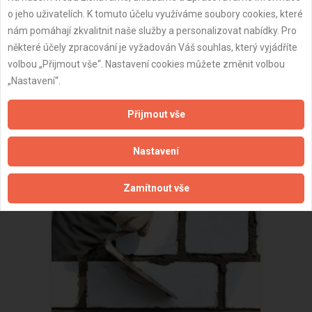
o jeho uživatelích. K tomuto účelu využíváme soubory cookies, které
nám pomáhají zkvalitnit naše služby a personalizovat nabídky. Pro
některé účely zpracování je vyžadován Váš souhlas, který vyjádříte
Brno - Nové sady - zednické práce
volbou „Přijmout vše“. Nastavení cookies můžete změnit volbou
27.11.2022
38 822 Kč
„Nastavení“.
(
5
/
5
)
Přijmout vše
Nastavení
Zamítnout vše