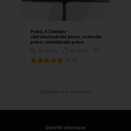
Praha, K Chabům -
sádrokartonářské práce, zednické
práce, obkladačské práce
31.10.2022
68 354 Kč
(
5
/
5
)
Zobrazeno 4 ze 4 referencí
Důležité informace